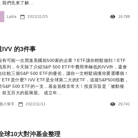
，我們先來了解...
Lydia
2022/11/25
16,788
IVV 的3件事
沒有可能一次買進美國前500家的企業？ETF讓你輕鬆做到！ETF
戰系列，今天除了介紹S&P 500 ETF中費用率極低的IVV外，還會
合比較三個S&P 500 ETF的優劣，讓你一文輕鬆搞懂你要選哪個！
V ETF是什麼? IVV ETF是全球第二大的ETF，追蹤S&P500指數，
於S&P 500 ETF的一支，基金規模非常大！投資宗旨是「被動複
」前五百大的藍籌股。 成立年...
股小幫手
2022/11/11
29,741
全球10大對沖基金整理