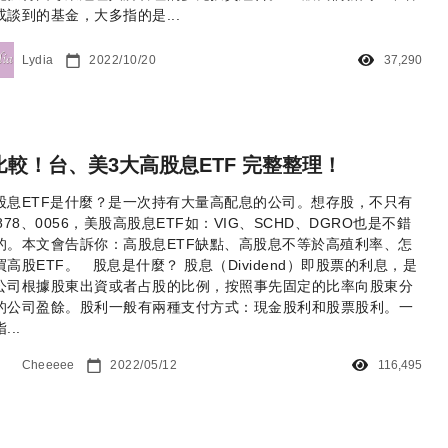
或談到的基金，大多指的是...
Lydia
2022/10/20
37,290
比較！台、美3大高股息ETF 完整整理！
股息ETF是什麼？是一次持有大量高配息的公司。想存股，不只有
0878、0056，美股高股息ETF如：VIG、SCHD、DGRO也是不錯
的。本文會告訴你：高股息ETF缺點、高股息不等於高殖利率、怎
買高股ETF。 股息是什麼？ 股息（Dividend）即股票的利息，是
公司根據股東出資或者占股的比例，按照事先固定的比率向股東分
的公司盈餘。股利一般有兩種支付方式：現金股利和股票股利。一
...
Cheeeee
2022/05/12
116,495