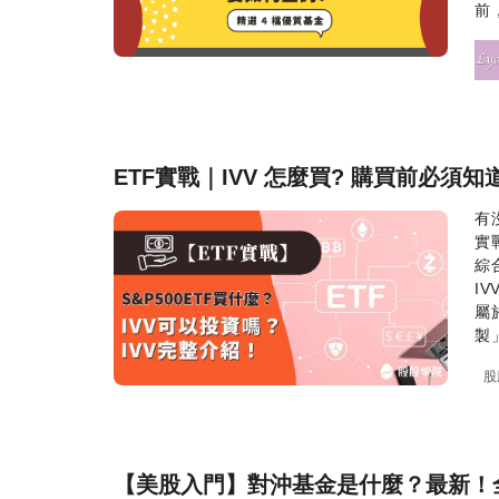
前
ETF實戰｜IVV 怎麼買? 購買前必須知道
有
實
綜
IV
屬
製
股
【美股入門】對沖基金是什麼？最新！