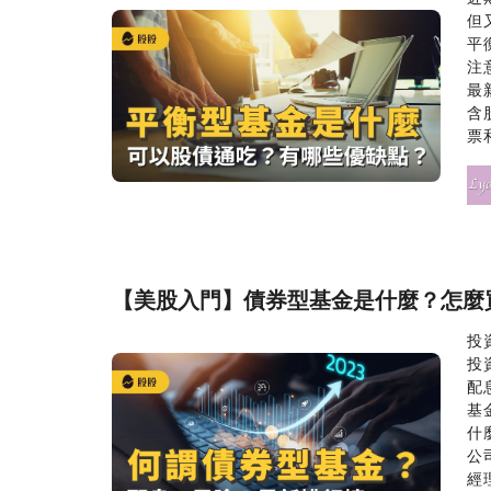
但
平
注
最
含
票
【美股入門】債券型基金是什麼？怎麼
投
投
配
基
什
公
經