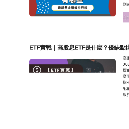
到
ETF實戰｜高股息ETF是什麼？優缺點
高
0
標
麼
指
配
般指