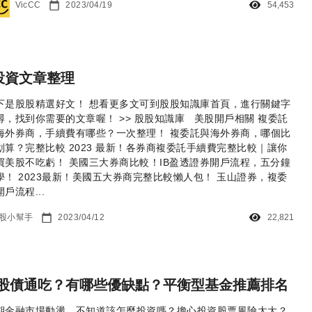
VicCC
2023/04/19
54,453
投資文章整理
下是股股精選好文！ 想看更多文可到股股知識庫首頁，進行關鍵字
尋，找到你需要的文章喔！ >> 股股知識庫 美股開戶相關 複委託
海外券商，手續費有哪些？一次整理！ 複委託與海外券商，哪個比
划算？完整比較 2023 最新！各券商複委託手續費完整比較｜讓你
買美股不吃虧！ 美國三大券商比較！IB盈透證券開戶流程，五分鐘
學！ 2023最新！美國五大券商完整比較懶人包！ 玉山證券，複委
戶流程...
股小幫手
2023/04/12
22,821
股債通吃？有哪些優缺點？平衡型基金推薦排名
期金融市場動盪，不知道該怎麼投資嗎？擔心投資股票風險太大？