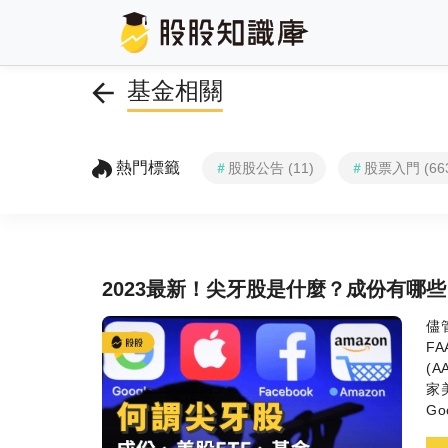
基金相關
熱門標籤
＃
股股公告 (11)
＃
股票入門 (66
2023最新！尖牙股是什麼？成份有哪些
儘
FA
(A
家
Go