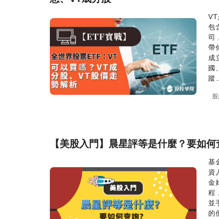
V
包
司
帶
成
國
蹤..
股
【美股入門】晨星評等是什麼？要如何查
基
資
金
程
並
的