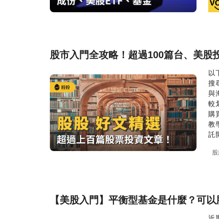
股市入門全攻略！超過100篇台、美股
以
搜
與
較
購
教
託開
股
【美股入門】平衡型基金是什麼？可以
近