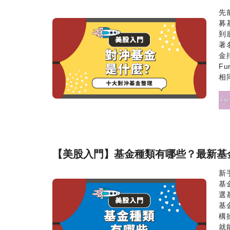
先
募
到
著
金
F
相同
【美股入門】基金種類有哪些？最新基
新
基
選
基
構
就