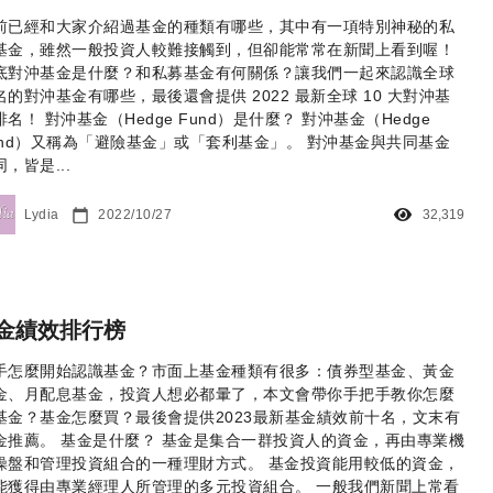
前已經和大家介紹過基金的種類有哪些，其中有一項特別神秘的私
基金，雖然一般投資人較難接觸到，但卻能常常在新聞上看到喔！
底對沖基金是什麼？和私募基金有何關係？讓我們一起來認識全球
名的對沖基金有哪些，最後還會提供 2022 最新全球 10 大對沖基
排名！ 對沖基金（Hedge Fund）是什麼？ 對沖基金（Hedge
und）又稱為「避險基金」或「套利基金」。 對沖基金與共同基金
，皆是...
Lydia
2022/10/27
32,319
金績效排行榜
手怎麼開始認識基金？市面上基金種類有很多：債券型基金、黃金
金、月配息基金，投資人想必都暈了，本文會帶你手把手教你怎麼
基金？基金怎麼買？最後會提供2023最新基金績效前十名，文末有
金推薦。 基金是什麼？ 基金是集合一群投資人的資金，再由專業機
操盤和管理投資組合的一種理財方式。 基金投資能用較低的資金，
能獲得由專業經理人所管理的多元投資組合。 一般我們新聞上常看