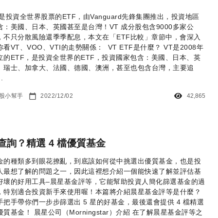
T是投資全世界股票的ETF，由Vanguard先鋒集團推出，投資地區
含：美國、日本、英國甚至是台灣！VT 成分股包含9000多家公
，不只分散風險還季季配息，本文在「ETF比較」章節中，會深入
你看VT、VOO、VTI的走勢關係： VT ETF是什麼？ VT是2008年
立的ETF，是投資全世界的ETF，投資國家包含：美國、日本、英
、瑞士、加拿大、法國、德國、澳洲，甚至也包含台灣，主要追
.
股小幫手
2022/12/02
42,865
詢？精選 4 檔優質基金
金的種類多到眼花撩亂，到底該如何從中挑選出優質基金，也是投
人最想了解的問題之一，因此這裡想介紹一個能快速了解並評估基
好壞的好用工具‒晨星基金評等，它能幫助投資人簡化篩選基金的過
，特別適合投資新手來使用喔！本篇將介紹晨星基金評等是什麼？
手把手帶你們一步步篩選出 5 星的好基金，最後還會提供 4 檔精選
優質基金！ 晨星公司（Morningstar）介紹 在了解晨星基金評等之