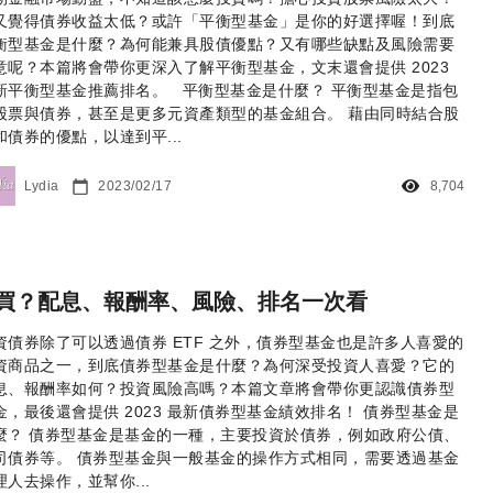
又覺得債券收益太低？或許「平衡型基金」是你的好選擇喔！到底
衡型基金是什麼？為何能兼具股債優點？又有哪些缺點及風險需要
意呢？本篇將會帶你更深入了解平衡型基金，文末還會提供 2023
新平衡型基金推薦排名。 平衡型基金是什麼？ 平衡型基金是指包
股票與債券，甚至是更多元資產類型的基金組合。 藉由同時結合股
和債券的優點，以達到平...
Lydia
2023/02/17
8,704
買？配息、報酬率、風險、排名一次看
資債券除了可以透過債券 ETF 之外，債券型基金也是許多人喜愛的
資商品之一，到底債券型基金是什麼？為何深受投資人喜愛？它的
息、報酬率如何？投資風險高嗎？本篇文章將會帶你更認識債券型
金，最後還會提供 2023 最新債券型基金績效排名！ 債券型基金是
麼？ 債券型基金是基金的一種，主要投資於債券，例如政府公債、
司債券等。 債券型基金與一般基金的操作方式相同，需要透過基金
理人去操作，並幫你...