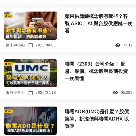
蘋果供應鏈概念股有哪些？客
製 ASIC、AI 與台股供應鏈一次
看
西卡@小編
2026/08/01
7,611
聯電（2303）公司介紹！ 配
息、股價、概念股與長期投資
一次看懂
股股小幫手
2026/07/18
65,381
聯電ADR(UMC)是什麼？股價
換算、折溢價與聯電ADR可以
買嗎