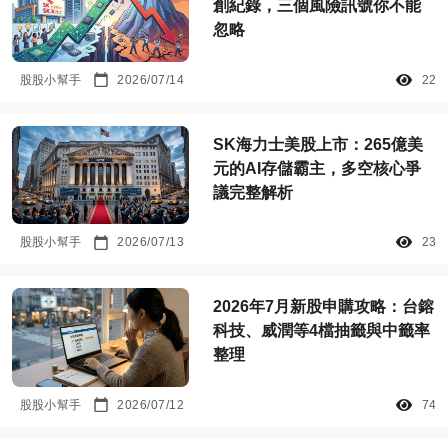
創紀錄，三個風險訊號你不能
忽略
股股小幫手
2026/07/14
22
SK海力士美股上市：265億美
元的AI存儲霸主，多空核心爭
議完整解析
股股小幫手
2026/07/13
23
2026年7月新股申購攻略：台鎔
科技、威潤等4檔抽籤與中籤率
整理
股股小幫手
2026/07/12
74