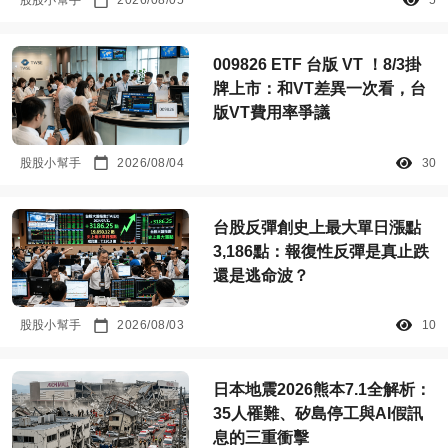
股股小幫手
2026/08/05
5
009826 ETF 台版 VT ！8/3掛
牌上市：和VT差異一次看，台
版VT費用率爭議
股股小幫手
2026/08/04
30
台股反彈創史上最大單日漲點
3,186點：報復性反彈是真止跌
還是逃命波？
股股小幫手
2026/08/03
10
日本地震2026熊本7.1全解析：
35人罹難、矽島停工與AI假訊
息的三重衝擊