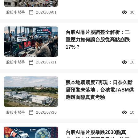
股股小幫手
2026/08/01
36
台股AI晶片股調整全解析：三
重壓力如何讓台股從高點崩跌
17%？
股股小幫手
2026/07/31
10
熊本地震震度7再現：日奈久斷
層預警未落地，台積電JASM供
應鏈面臨真實考驗
股股小幫手
2026/07/30
10
台股AI晶片股暴跌2030點真