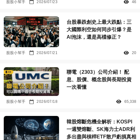
股股小幫手
2026/07/23
46
台股暴跌創史上最大跌點：三
大國際利空如何同步引爆？是
AI泡沫，還是高檔修正？
股股小幫手
2026/07/21
20
聯電（2303）公司介紹！ 配
息、股價、概念股與長期投資
一次看懂
股股小幫手
2026/07/18
65,338
韓股熔斷危機全解析：KOSPI
一週雙熔斷、SK海力士ADR利
多出盡與槓桿ETF散戶虧損真相