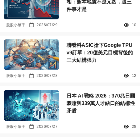
相：熊本地震不是元凶，這三
件事才是
股股小幫手
2026/07/29
10
聯發科ASIC搶下Google TPU
v9訂單：20億美元目標背後的
三大結構張力
股股小幫手
2026/07/28
12
日本 AI 戰略 2026：370兆日圓
豪賭與339萬人才缺口的結構性
矛盾
股股小幫手
2026/07/27
28