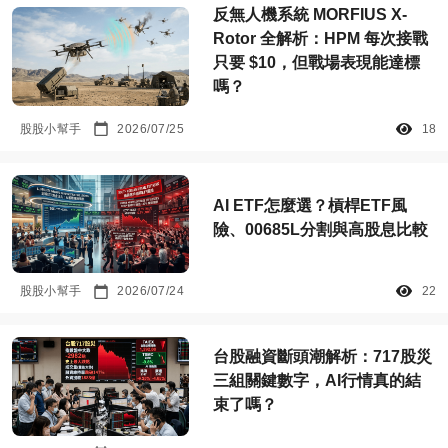
反無人機系統 MORFIUS X-
Rotor 全解析：HPM 每次接戰
只要 $10，但戰場表現能達標
嗎？
股股小幫手
2026/07/25
18
AI ETF怎麼選？槓桿ETF風
險、00685L分割與高股息比較
股股小幫手
2026/07/24
22
台股融資斷頭潮解析：717股災
三組關鍵數字，AI行情真的結
束了嗎？