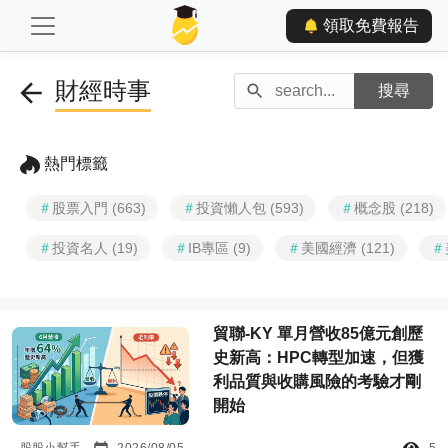
領取免費報告
財經時事
熱門標籤
＃
股票入門 (663)
＃
投資懶人包 (593)
＃
概念股 (218)
＃
投資名人 (19)
＃
IB專區 (9)
＃
美國經濟 (121)
＃
貿聯-KY 單月營收85億元創歷
史新高：HPC轉型加速，但獲
利品質與收購風險的考驗才剛
開始