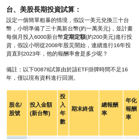
台、美股長期投資試算：
設定一個簡單粗暴的情境，假設一美元兌換三十台
幣，小明準備了三十萬新台幣(約一萬美元)，並計畫
每個月投入6000新台幣
定期定額
(約200美元)進行投
資，假設小明從2008年股災開始，連續進行16年投
資直到2023年，他的報酬率會是多少呢？
備註：以下00878試算由於該ETF掛牌時間不足16
年，僅以現有資料進行回測。
投
年化
股名/
投入金額
入
總報酬
期末終值
報酬
股號
(新台幣)
年
率
率
數