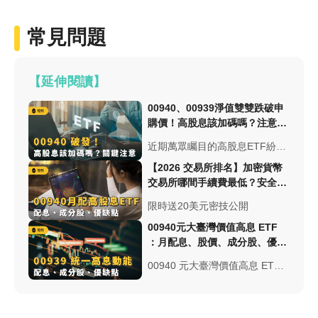
常見問題
【延伸閱讀】
00940、00939淨值雙雙跌破申
購價！高股息該加碼嗎？注意這
幾點關鍵！
近期萬眾矚目的高股息ETF紛紛
開始掛牌上市，3月底衝第一波
【2026 交易所排名】加密貨幣
的00939與4月初的00940更是雙
交易所哪間手續費最低？安全性
雙募集到五百億與破天荒的一千
與台幣出入金總整理
限時送20美元密技公開
七百億資金...
00940元大臺灣價值高息 ETF
：月配息、股價、成分股、優缺
點｜ETF實戰
00940 元大臺灣價值高息 ETF
，成分股篩選參考巴菲特價值投
資，採月配息機制、費用率約為
0.33%，00940 前十大成分股...