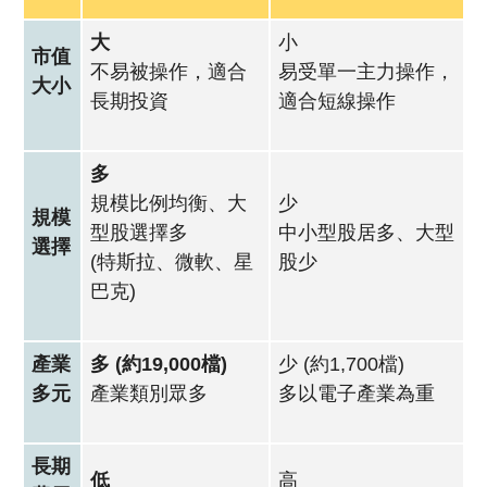
大
小
市值
不易被操作，適合
易受單一主力操作，
大小
長期投資
適合短線操作
多
規模比例均衡、大
少
規模
型股選擇多
中小型股居多、大型
選擇
(特斯拉、微軟、星
股少
巴克)
產業
多
(約19,000檔)
少
(約1,700檔)
多元
產業類別眾多
多以電子產業為重
長期
低
高