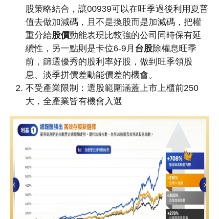
股策略結合，讓00939可以在旺季過後利用夏普
值去做加減碼，且不是換股而是加減碼，把權
重分給
股價
動能表現比較強的公司同時保有延
續性，另一點則是卡位6-9月
台股
除權息旺季
前，篩選優秀的股利率好股，做到旺季領股
息、淡季拼價差動能價差的機會。
不受產業限制：選股範圍涵蓋上市上櫃前250
大，全產業皆有機會入選