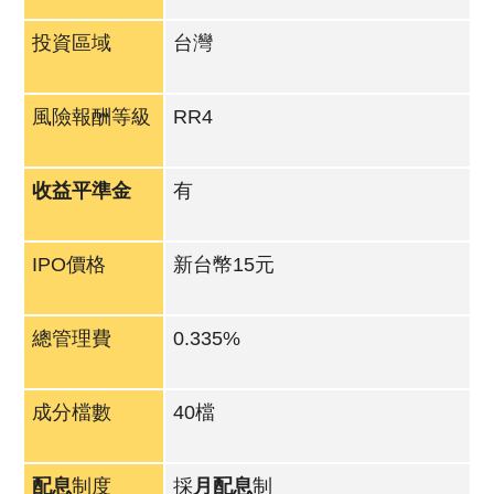
投資區域
台灣
風險報酬等級
RR4
收益平準金
有
IPO價格
新台幣15元
總管理費
0.335%
成分檔數
40檔
配息
制度
採
月配息
制