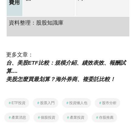
費用
資料整理：股股知識庫
更多文章：
台、美股ETF比較：規模介紹、績效表效、報酬試
算....
美股怎麼買最划算？海外券商、複委託比較！
＃
ETF投資
＃
股票入門
＃
投資懶人包
＃
股市分析
＃
產業消息
＃
個股投資
＃
產業投資
＃
存股推薦