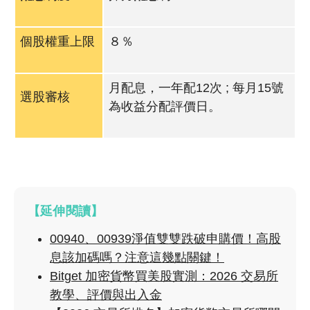
個股權重上限
８％
月配息，一年配12次 ; 每月15號
選股審核
為收益分配評價日。
【延伸閱讀】
00940、00939淨值雙雙跌破申購價！高股
息該加碼嗎？注意這幾點關鍵！
Bitget 加密貨幣買美股實測：2026 交易所
教學、評價與出入金