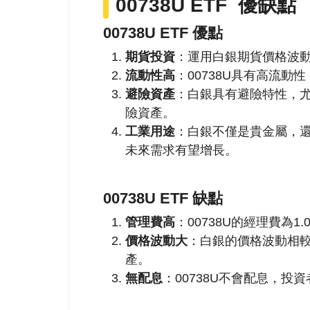
00738U ETF
優缺點
00738U ETF 優點
期貨投資
：運用白銀期貨價格波
流動性高
：00738U具有高流
避險資產
：白銀具有避險特性，尤
險資產。
工業用途
：白銀不僅是貴金屬，
未來需求有望增長。
00738U ETF 缺點
管理費高
：00738U的經理費為1
價格波動大
：白銀的價格波動相
產。
無配息
：00738U不會配息，