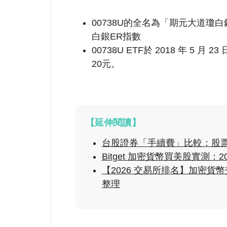
00738U的全名為「期元大道瓊
白銀ER指數
00738U ETF於 2018 年 5 月
20元
。
【延伸閱讀】
台股證券「手續費」比較：股
Bitget 加密貨幣買美股實測：
【2026 交易所排名】加密
整理