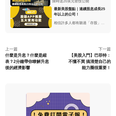
能讓投資人的美股交易更加便
限時送20美元密技公開
利！
最新美股盤點｜連續股息成長25
年以上的公司！
相信許多人都有聽過「存股」這
個詞，股息是了解一間公司運營
狀況的一個很好的指標，會發放
股息的公司代表它們有充足的營
收。本篇舉例連續成長10、25年
上一篇
下一篇
的公司
什麼是升息？什麼是縮
【美股入門】巴菲特：
表？2分鐘帶你瞭解升息
不懂不買 搞清楚自己的
後的經濟影響
能力圈很重要！