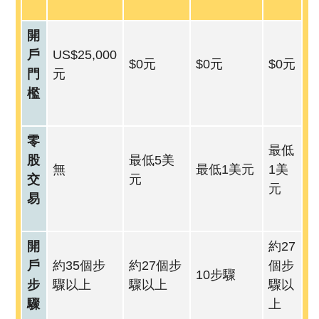
開
戶
US$25,000
$0元
$0元
$0元
門
元
檻
零
最低
股
最低5美
無
最低1美元
1美
交
元
元
易
開
約27
戶
約35個步
約27個步
個步
10步驟
步
驟以上
驟以上
驟以
驟
上