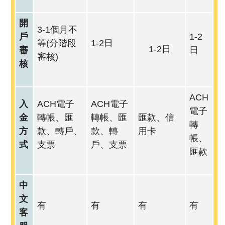
開
3-1個月不
戶
1-2
等(分階段
1-2日
1-2日
審
日
審核)
核
ACH
入
ACH電子
ACH電子
電子
金
轉帳、匯
轉帳、匯
匯款、信
轉
方
款、轉戶、
款、轉
用卡
帳、
式
支票
戶、支票
匯款
中
文
有
有
有
有
客