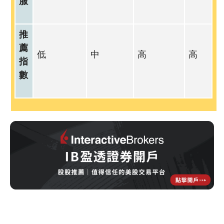
服
推
薦
低
中
高
高
指
數