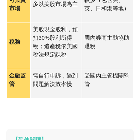
可投資
較多（包含美、
多以美股市場為主
市場
英、日和港等地）
美股現金股利，預
扣30%股利所得
國內券商主動協助
稅務
稅；遺產稅依美國
退稅
稅法規定課稅
金融監
需自行申訴，遇到
受國內主管機關監
管
問題解決效率慢
管
【延伸閱讀】