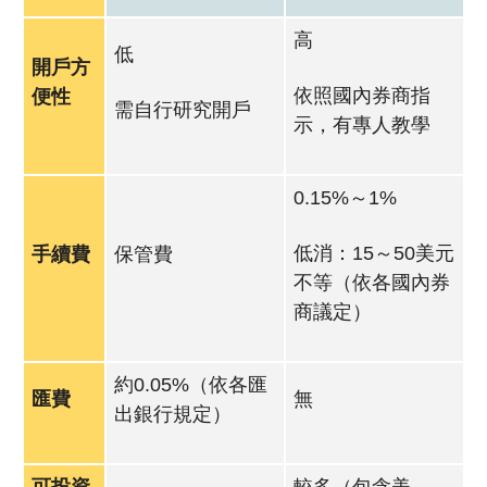
高
低
開戶方
依照國內券商指
便性
需自行研究開戶
示，有專人教學
0.15%～1%
低消：15～50美元
手續費
保管費
不等（依各國內券
商議定）
約0.05%（依各匯
匯費
無
出銀行規定）