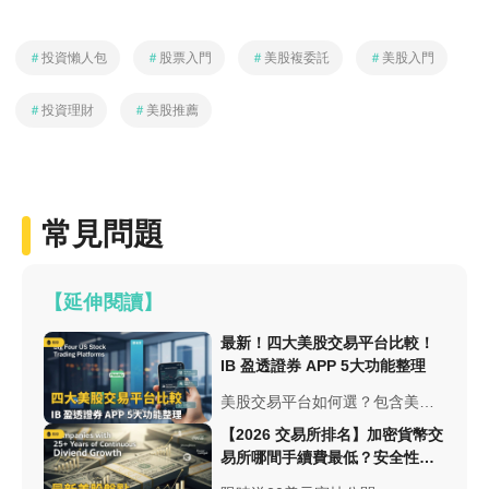
＃
投資懶人包
＃
股票入門
＃
美股複委託
＃
美股入門
＃
投資理財
＃
美股推薦
常見問題
【延伸閱讀】
最新！四大美股交易平台比較！
IB 盈透證券 APP 5大功能整理
美股交易平台如何選？包含美股
交易手續費、出金費用等等，介
【2026 交易所排名】加密貨幣交
紹IB 盈透
易所哪間手續費最低？安全性與
App「GlobalTrader」，其五大功
台幣出入金總整理