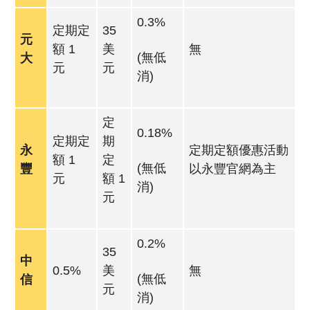
0.3%
定期定
35
元
額 1
美
無
(無低
大
元
元
消)
定
0.18%
定期定
期
永
定期定額優惠活動
額 1
定
(無低
豐
以永豐官網為主
元
額 1
消)
元
0.2%
35
中
0.5%
美
無
(無低
信
元
消)