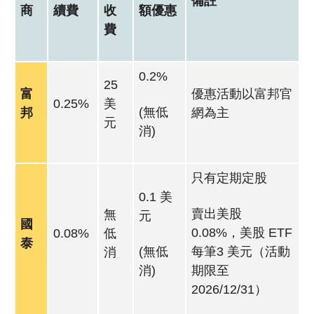
備註
商
續費
收
額
優惠
費
0.2%
25
富
優惠活動以富邦官
0.25%
美
(無低
邦
網為主
元
消)
只有定期定股
0.1 美
賣出美股
無
元
國
0.08%，美股 ETF
0.08%
低
泰
(無低
每筆3 美元（活動
消
消)
期限至
2026/12/31）