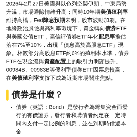
2026年2月27日美國與以色列空襲伊朗，中東局勢
升溫，市場避險情緒升高；同時10年期
美債
殖利率
維持高檔，Fed
降息預期
未明，股市波動加劇。在
地緣政治風險與高利率環境下，資金轉向
債券ETF
與美國公債ETF，高信評債券ETF年化
配息率
推估
落在7%至10%，出現「債息高於高股息ETF」現
象。相較部分高股息ETF約6%的殖利率水準，債券
ETF在現金流與
資產配置
上的吸引力明顯提升。
00984B、00983B等優利型債券ETF因票息較高，
在
美債殖利率
支撐下成為近期市場關注焦點。
債券是什麼？
債券（英語：Bond）是發行者為籌集資金而發
行的有價證券，發行者和購債者約定在一定時
間內支付一定比例的利息，並在到期時償還本
金。