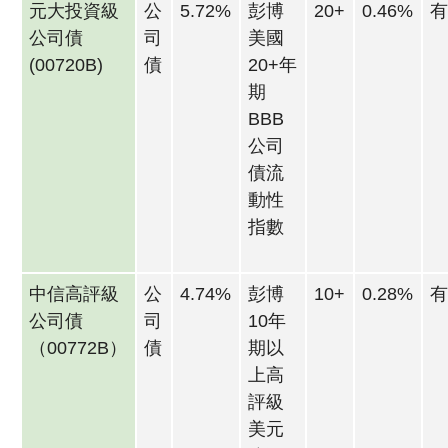
元大投資級
公
5.72%
彭博
20+
0.46%
公司債
司
美國
(00720B)
債
20+年
期
BBB
公司
債流
動性
指數
中信高評級
公
4.74%
彭博
10+
0.28%
公司債
司
10年
（00772B）
債
期以
上高
評級
美元