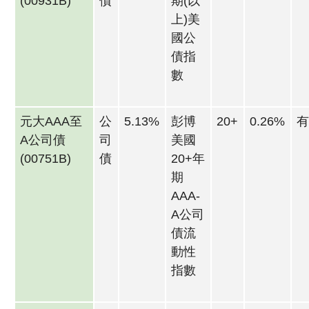
(00931B)
債
期(以
上)美
國公
債指
數
元大AAA至
公
5.13%
彭博
20+
0.26%
A公司債
司
美國
(00751B)
債
20+年
期
AAA-
A公司
債流
動性
指數