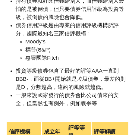
持有債券就好比借錢給別人，而借錢給別人最
怕的是被倒債，但只要債券信用評級為投資等
級，被倒債的風險也會降低。
債券信用評級是由專業的信用評級機構所評
分，國際最知名三家信評機構：
Moody’s
標普(
S
&P)
惠譽國際Fitch
投資等級債券包含了最好的評等AAA一直到
BBB-，而從BB+開始就是垃圾債券，最差的則
是D，分數越高，違約的風險就越低。
一般來說國家發行的債券會比公司債來的安
全，但當然也有例外，例如戰爭等
評等等
信評機構
成立年
評等解讀