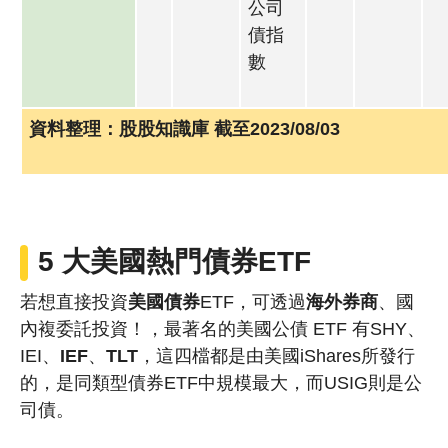
公司
債指
數
資料整理：股股知識庫 截至2023/08/03
5 大美國熱門債券ETF
若想直接投資
美國債券
ETF，可透過
海外券商
、國
內複委託投資！，最著名的美國公債 ETF 有SHY、
IEI、
IEF
、
TLT
，這四檔都是由美國iShares所發行
的，是同類型債券ETF中規模最大，而USIG則是公
司債。