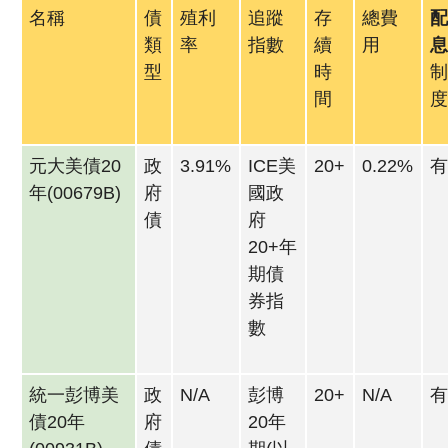
名稱
債
殖利
追蹤
存
總費
類
率
指數
續
用
型
時
間
元大美債20
政
3.91%
ICE美
20+
0.22%
年(00679B)
府
國政
債
府
20+年
期債
券指
數
統一彭博美
政
N/A
彭博
20+
N/A
債20年
府
20年