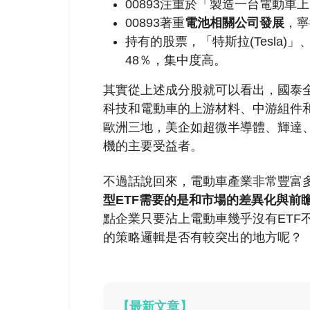
00893注重於「製造一台電動車
00893著重
電池相關公司發展
，寧
持有的股票，「特斯拉(Tesla)」
48％，集中度高。
其實從上述成分股就可以看出，國泰全球
科技和電動車的上游材料、中游組件
歐洲三地，美企如超微半導體、輝達
機的主要受益者。
不過話說回來，電動車產業非常豐富多
型ETF需要的是和市場的差異化與前
點企業只要沾上電動車幾乎沒有ETF不
的策略邏輯是否有較突出的地方呢？
【最新文章】