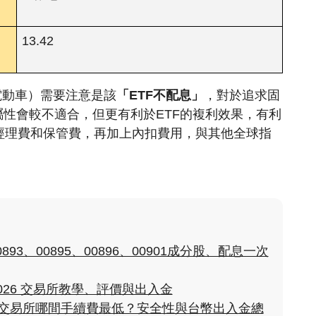
13.42
電動車）需要注意是該
「ETF不配息」
，對於追求固
屬性會較不適合，但更有利於ETF的複利效果，有利
經理費和保管費，再加上內扣費用，與其他全球指
。
93、00895、00896、00901成分股、配息一次
2026 交易所教學、評價與出入金
貨幣交易所哪間手續費最低？安全性與台幣出入金總