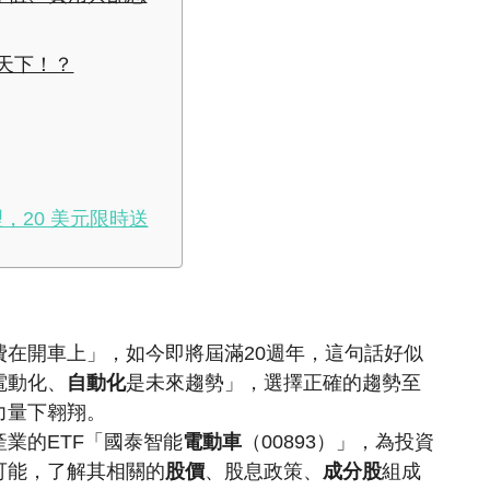
得天下！？
，20 美元限時送
在開車上」，如今即將屆滿20週年，這句話好似
電動化、
自動化
是未來趨勢」，選擇正確的趨勢至
力量下翱翔。
產業的ETF「國泰智能
電動車
（00893）」，為投資
可能，了解其相關的
股價
、股息政策、
成分股
組成