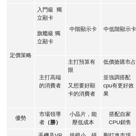
入門級 獨
立顯卡
中階顯示卡
中低階顯示
旗艦級 獨
立顯卡
定價策略
主打預算有
低價搶購市
限
主打高端
並強調搭配
的消費者
又想要好顯
cpu有更好效
卡的消費者
果
市場領導
小晶片，能
搭配自家
優勢
者
（勝）
壓低成本
CPU銷售
手機及VR
規模小，研
剛打進市場