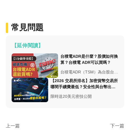
常見問題
【延伸閱讀】
台積電ADR是什麼？股價如何換
算？台積電 ADR可以買嗎？
台積電ADR（TSM）為台股台積
電在美股上市股票，1股ADR約
【2026 交易所排名】加密貨幣交易所
等於台股5股，每季配息0.5美
哪間手續費最低？安全性與台幣出入
元，被視為AI產業投資首選。
金總整理
限時送20美元密技公開
TSM ADR被視為AI產業的投資
首選
上一篇
下一篇