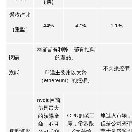
（勝）
營收占比
44%
47%
1.1%
（重點）
兩者皆有利弊，都有推薦
挖礦
的產品。
不支援挖礦
效能
輝達主要用以太幣
（ethereum）的挖礦。
nvdia目前
仍是最大
GPU的老二
剛進入市場
的領導廠
廠，常常跟
但是公司夾
商，並且
股股這麼
老大爭輸
著大量資源