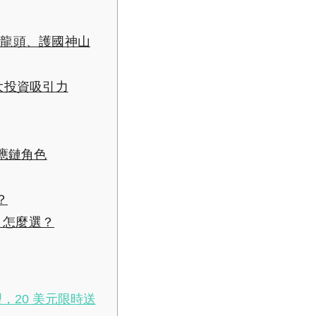
工龍頭、護國神山
大投資吸引力
應鏈角色
？
R 怎麼選？
，20 美元限時送