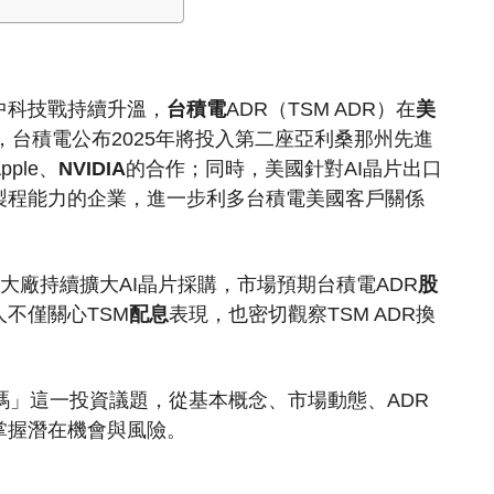
中科技戰持續升溫，
台積電
ADR（TSM ADR）在
美
，台積電公布2025年將投入第二座亞利桑那州先進
ple、
NVIDIA
的合作；同時，美國針對AI晶片出口
製程能力的企業，進一步利多台積電美國客戶關係
le等大廠持續擴大AI晶片採購，市場預期台積電ADR
股
不僅關心TSM
配息
表現，也密切觀察TSM ADR換
嗎」這一投資議題，從基本概念、市場動態、ADR
掌握潛在機會與風險。