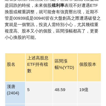
是回跌的時候，未來個股
殖利率
表現不好遭遇ETF
換股或權重調整，就可能會有強賣壓出現，近期不
管是00939或是00940皆在大盤創高之際遭遇破發之
實就是一個警訊，投資人需特別小心，尤其幾檔重
複度高、股本又小的個股，區間漲幅都高了，更要
小心換股的可能。
上述高股息
區間漲
股名
ETF持有檔
個股股本
幅%(YTD)
數
漢唐
5
48.59
19億
(2404)