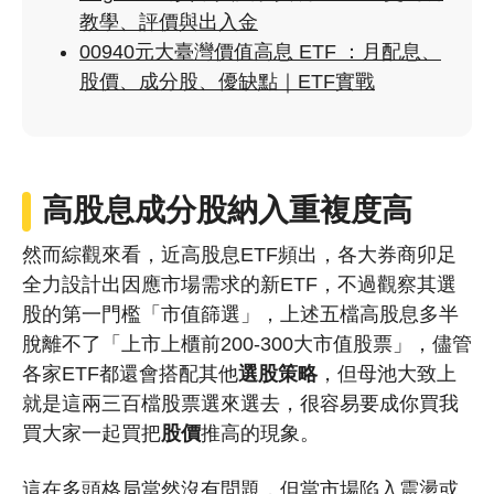
教學、評價與出入金
00940元大臺灣價值高息 ETF ：月配息、
股價、成分股、優缺點｜ETF實戰
高股息
成分股
納入重複度高
然而綜觀來看，近高股息ETF頻出，各大券商卯足
全力設計出因應市場需求的新ETF，不過觀察其選
股的第一門檻「市值篩選」，上述五檔高股息多半
脫離不了「上市上櫃前200-300大市值股票」，儘管
各家ETF都還會搭配其他
選股策略
，但母池大致上
就是這兩三百檔股票選來選去，很容易要成你買我
買大家一起買把
股價
推高的現象。
這在多頭格局當然沒有問題，但當市場陷入震盪或