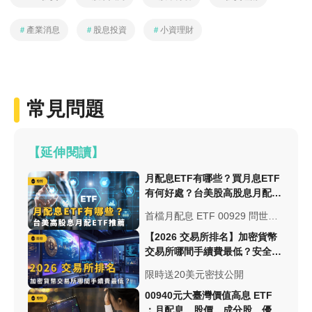
＃
產業消息
＃
股息投資
＃
小資理財
常見問題
【延伸閱讀】
月配息ETF有哪些？買月息ETF
有何好處？台美股高股息月配
ETF推薦 -股票入門
首檔月配息 ETF 00929 問世，
台灣 ETF 掀起「高股息」、
【2026 交易所排名】加密貨幣
「月月配」熱潮，00940 規模更
交易所哪間手續費最低？安全性
是已達 1750 億，可見月配息
與台幣出入金總整理
限時送20美元密技公開
ETF 非常具有吸引力。
00940元大臺灣價值高息 ETF
：月配息、股價、成分股、優缺