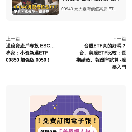
點｜ETF實戰
00940 元大臺灣價值高息 ETF
，成分股篩選參考巴菲特價值投
資，採月配息機制、費用率約為
0.33%，00940 前十大成分股...
產業集中電子業
上一篇
下一篇
過億資產戶專投 ESG…
台股ETF真的好嗎？
專家：小資新選ETF
台、美股ETF比較：長
00850 加強版 0050！
期績效、報酬率試算 -股
票入門