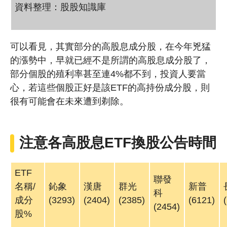
資料整理：股股知識庫
可以看見，其實部分的高股息成分股，在今年兇猛
的漲勢中，早就已經不是所謂的高股息成分股了，
部分個股的殖利率甚至連4%都不到，投資人要當
心，若這些個股正好是該ETF的高持份成分股，則
很有可能會在未來遭到剃除。
注意各高股息ETF換股公告時間
ETF
聯發
名稱/
鈊象
漢唐
群光
新普
科
成分
(3293)
(2404)
(2385)
(6121)
(2454)
股%