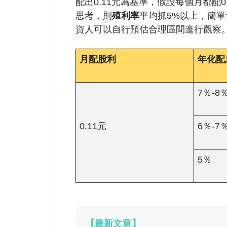
配出0.11元為基準，假設每個月都配0
思考，則
殖利率
平均抓5%以上，簡
資人可以自行預估合理區間進行觀察
月配股利
年化
配
7％-8
0.11元
6％-7
5％
【最新文章】