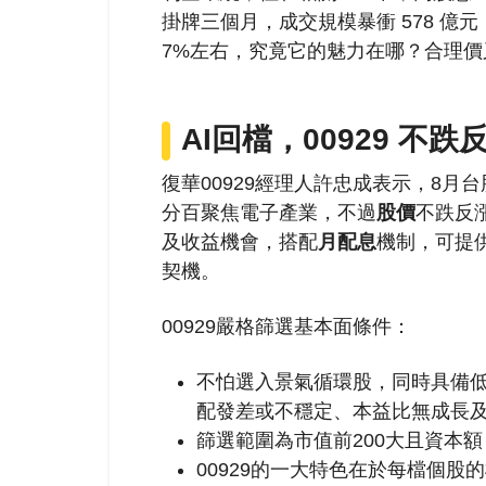
掛牌三個月，成交規模暴衝 578 億
7%左右，究竟它的魅力在哪？合理
AI回檔，00929 不跌
復華00929經理人許忠成表示，8月台
分百聚焦電子產業，不過
股價
不跌反
及收益機會，搭配
月配息
機制，可提
契機。
00929嚴格篩選基本面條件：
不怕選入景氣循環股，同時具備
配發差或不穩定、本益比無成長及
篩選範圍為市值前200大且資本
00929的一大特色在於每檔個股