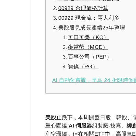
00929 合理價格計算
00929 現金流：兩大利多
美股股息成長連續25年整理
可口可樂（KO）
麥當勞（MCD）
百事公司（PEP）
寶僑（PG）
AI 自動化實戰，早鳥 24 折限時倒
美股
止跌下，本周開盤日股、韓股、
重心圍繞
AI 伺服器
組裝廠-技嘉、
緯
利空環繞，但在相關ETF中，高股息E