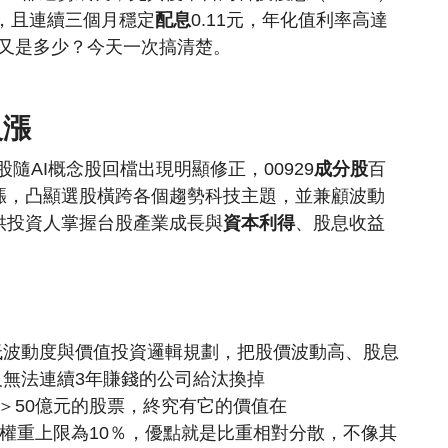
元，且連續三個月穩定
配息
0.11元，年化值利率高達
價又是多少？今天一次搞清楚。
反漲
股隨AI概念股回檔出現明顯修正，00929
成分股
百
漲，凸顯選股橫跨各個趨勢科技主題，並兼顧波動
供投資人掌握台股產業成長與
資本利得
、股息收益
低波動度與價值投資邏輯規劃，把股價波動高、股息
無法連續3年賺錢的公司給汰換掉
額＞50億元的股票，終究有它的價值在
的權重上限為10％，優點就是比重相對分散，不像其