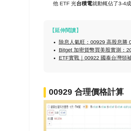
他 ETF 光
台積電
就動輒佔了3-
【延伸閱讀】
除息人氣旺：00929 高股息勝 
Bitget 加密貨幣買美股實測：
ETF實戰｜00922 國泰台
00929 合理價格計算