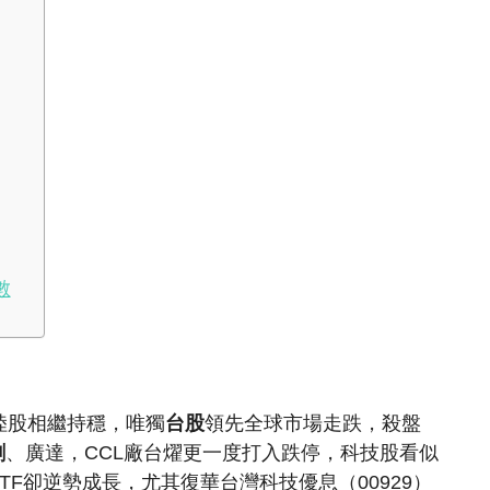
數
陸股相繼持穩，唯獨
台股
領先全球市場走跌，殺盤
創
、廣達，CCL廠台燿更一度打入跌停，科技股看似
TF卻逆勢成長，尤其復華台灣科技優息（00929）