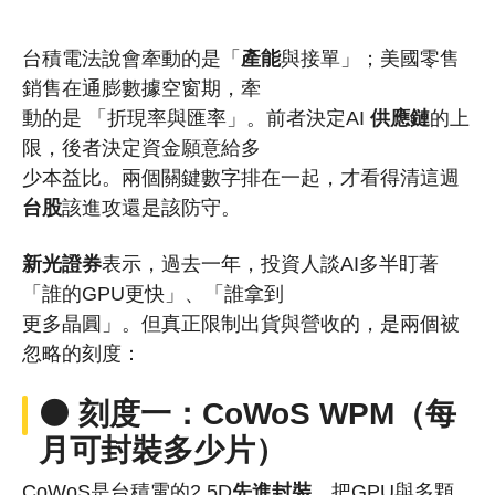
台積電法說會牽動的是「
產能
與接單」；美國零售
銷售在通膨數據空窗期，牽
動的是 「折現率與匯率」。前者決定AI
供應鏈
的上
限，後者決定資金願意給多
少本益比。兩個關鍵數字排在一起，才看得清這週
台股
該進攻還是該防守。
新光證券
表示，過去一年，投資人談AI多半盯著
「誰的GPU更快」、「誰拿到
更多晶圓」。但真正限制出貨與營收的，是兩個被
忽略的刻度：
⚫ 刻度一：CoWoS WPM（每
月可封裝多少片）
CoWoS是台積電的2.5D
先進封裝
，把GPU與多顆