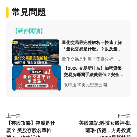
常見問題
【延伸閱讀】
量化交易最完整解析－快速了解
「量化交易是什麼」？以及量化
交易策略怎麼做？
量化交易是利用「電腦分析」數
據，根據分析過後客觀的結果進
【2026 交易所排名】加密貨幣
行交易，避免投資人遭受人為情
交易所哪間手續費最低？安全性
緒影響、減少人工出錯的機會。
與台幣出入金總整理
但對新手投資人來說量化交易還
限時送20美元密技公開
是有其投資風險的。
上一篇
下一篇
【存股攻略】存股是什
美股筆記:科技女股神-凱
麼？ 美股存股名單推
薩琳·伍德，方舟投資