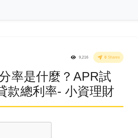
9,216
0
Shares
百分率是什麼？APR試
貸款總利率- 小資理財