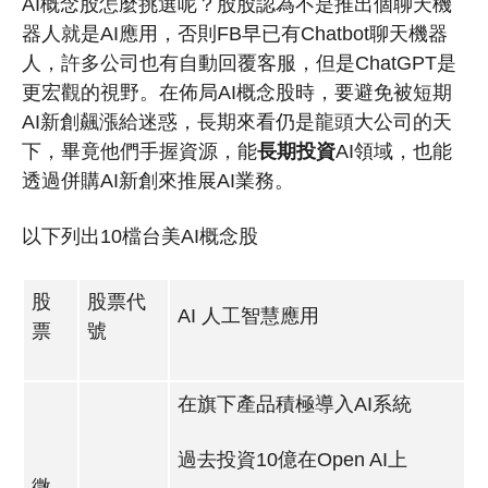
AI概念股怎麼挑選呢？股股認為不是推出個聊天機
器人就是AI應用，否則FB早已有Chatbot聊天機器
人，許多公司也有自動回覆客服，但是ChatGPT是
更宏觀的視野。在佈局AI概念股時，要避免被短期
AI新創飆漲給迷惑，長期來看仍是龍頭大公司的天
下，畢竟他們手握資源，能
長期投資
AI領域，也能
透過併購AI新創來推展AI業務。
以下列出10檔台美AI概念股
股
股票代
AI 人工智慧應用
票
號
在旗下產品積極導入AI系統
過去投資10億在Open AI上
微