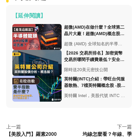
【延伸閱讀】
超微(AMD)在做什麼？全球第二
晶片大廠！超微(AMD)概念股有
哪些 -美股入門
超微 (AMD) 全球知名的半導體
公司，研發生產高效處理器晶片
【2026 交易所排名】加密貨幣
大廠，華碩、微星MSI、宏碁、
交易所哪間手續費最低？安全性
等皆可以看到AMD晶片的運作，
與台幣出入金總整理
限時送20美元密技公開
AMD晶片潮帶起台股超微概念股
的熱效！
英特爾(INTC)介紹：帶旺台伺服
器散熱、7檔英特爾概念股 -股市
分析
英特爾 Intel，美股代號 INTC ，
全球知名半導體公司，英特爾投
入散熱效率的驗證與檢測。協助
台灣進行相關認證，有哪些台廠
會受惠於這波英特爾的趨勢呢？
上一篇
下一篇
【美股入門】羅素2000
均線怎麼看？年線、季