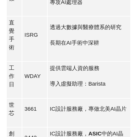
專攻AI處理器
直
透過大數據與醫療體系的研究
覺
ISRG
手
長期在AI手術中深耕
術
工
提供雲端人資的服務
作
WDAY
導入虛擬助理：Barista
日
世
3661
IC設計服務廠，專做北美AI晶片
芯
創
IC設計服務廠，
ASIC
中的AI晶