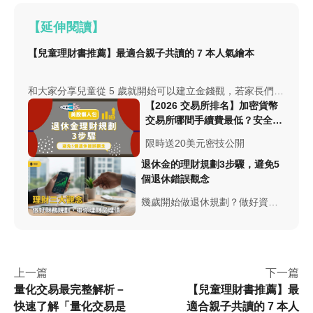
【延伸閱讀】
【兒童理財書推薦】最適合親子共讀的 7 本人氣繪本
和大家分享兒童從 5 歲就開始可以建立金錢觀，若家長們想
要帶孩子接觸理財觀念，卻又不知道從哪裡開始的話，不妨
【2026 交易所排名】加密貨幣
可以利用坊間很多繪本，從說故事開始引導孩子思考生活中
交易所哪間手續費最低？安全性
的理財觀念。
與台幣出入金總整理
限時送20美元密技公開
退休金的理財規劃3步驟，避免5
個退休錯誤觀念
幾歲開始做退休規劃？做好資產
配置選對投資商品來讓退休金複
利成長！本文將告訴你退休的理
財規劃三步驟，不管你幾歲，就
從現在開始規劃退休金吧！
上一篇
下一篇
量化交易最完整解析－
【兒童理財書推薦】最
快速了解「量化交易是
適合親子共讀的 7 本人