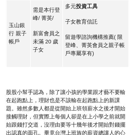
多元
投資工具
需是本行登
峰/ 菁英/
子女教育信託
玉山銀
行 親子
新富會員之
留遊學諮詢機構推薦( 限
帳戶
未滿 20 歲
登峰、菁英會員之親子帳
子女
戶專屬享有)
股股小幫手認為，除了讓小孩的學業跟才藝不要輸
在起跑點上，理財也是不該輸在起跑點上的新課
題。雖然多數人都是從開始上班領薪水之後才開始
接觸理財，但實際上每個人卻是在上小學之前就開
始跟錢打交道，沒理由要等十幾年後才開始對錢擺
出認真的面孔。畢竟台灣上班族的薪資總讓人的心