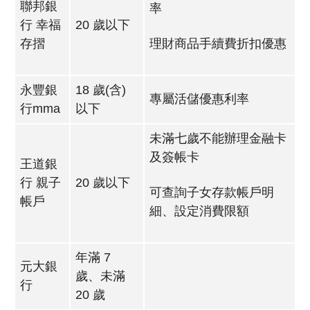
聯邦銀
率
行 幸福
20 歲以下
存摺
理財商品手續費折扣優惠
永豐銀
18 歲(含)
專屬活儲優惠利率
行mma
以下
未滿七歲不能辦理金融卡
及簽帳卡
王道銀
行 親子
20 歲以下
可查詢子女存款帳戶明
帳戶
細、設定消費限額
年滿 7
元大銀
歲、未滿
行
20 歲