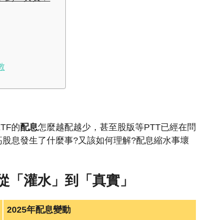
數
TF的
配息
怎麼越配越少，甚至股版等PTT已經在問
高股息發生了什麼事?又該如何理解?配息縮水事壞
動：從「灌水」到「真實」
2025年配息變動