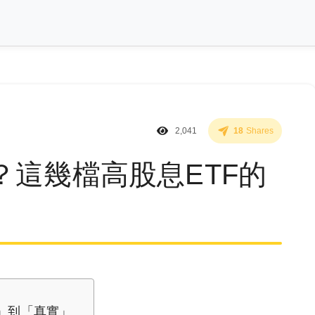
2,041
18
Shares
？這幾檔高股息ETF的
水」到「真實」