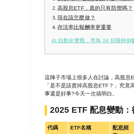
高股息ETF，真的只有防禦嗎？
現在該怎麼做？
存活率比報酬率更重要
AI 自動化實戰，早鳥 24 折限時倒
這陣子市場上很多人在討論，高股息E
「是不是該賣掉高股息ETF？」究竟
事還是好事?今天一次搞明白。
2025 ETF 配息變
代碼
ETF名稱
配息頻