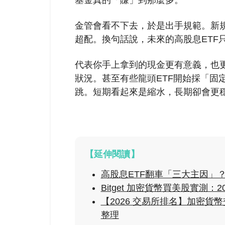
基金真的「賺」到那麼多。
金管會看不下去，於是出手規範。新
超配。換句話說，未來的高股息ETF
代表你手上拿到的現金更有意義，也
狀況。甚至有些龍頭ETF開始採「固
跳。短期看起來是縮水，長期卻會更
【延伸閱讀】
高股息ETF翻車「三大主因」
Bitget 加密貨幣買美股實測：
【2026 交易所排名】加密
整理