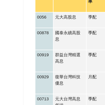
率
0056
元大高股息
季配
00878
國泰永續高股
季配
息
00919
群益台灣精選
季配
高息
00929
復華台灣科技
月配
優息
00713
元大台灣高息
季配