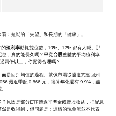
來看：短期的「失望」和長期的「健康」。
F的
殖利率
動輒雙位數，10%、12% 都有人喊。那
配息，真的能長久嗎？畢竟
台股
整體的平均殖利率
息超過兩倍以上，你覺得合理嗎？
，而是回到均值的過程。就像市場從過度亢奮回到
 最近季配 0.866 元，換算年化還有 9.9%，雖
差。
？原因是部分ETF透過平準金或賣股收益，把配息
當然是收得到，但問題是：這樣的現金流並不代表