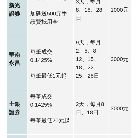
3天，每月
新光
8、18、28
1000元
加碼送500元手
證券
日
續費抵用金
9天，每月
2、5、8、
每筆成交
華南
12、15、
3000元
0.1425%
永昌
18、22、
每筆最低1元起
25、28日
每筆成交
土銀
2天，每月8
0.1425%
3000元
證券
日、18日
每筆最低20元起