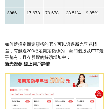
2886
17,678
79,678
28.51%
9.85%
如何選擇定期定額標的呢？可以透過新光證券精
選，有超過200檔定期定額標的，熱門個股及ETF幾
乎都有，且存股標的持續增加中：
新光證券 線上開戶詳情