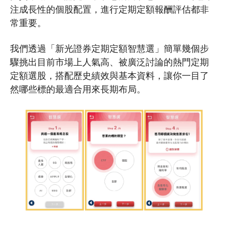
注成長性的個股配置，進行定期定額報酬評估都非
常重要。
我們透過「新光證券定期定額智慧選」簡單幾個步
驟挑出目前市場上人氣高、被廣泛討論的熱門定期
定額選股，搭配歷史績效與基本資料，讓你一目了
然哪些標的最適合用來長期布局。