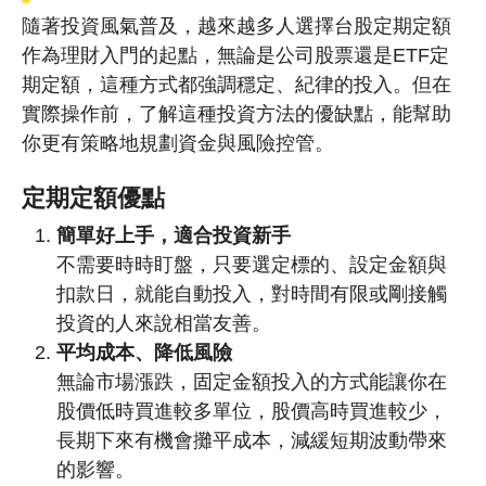
隨著投資風氣普及，越來越多人選擇台股定期定額
作為理財入門的起點，無論是公司股票還是ETF定
期定額，這種方式都強調穩定、紀律的投入。但在
實際操作前，了解這種投資方法的優缺點，能幫助
你更有策略地規劃資金與風險控管。
定期定額優點
簡單好上手，適合投資新手
不需要時時盯盤，只要選定標的、設定金額與
扣款日，就能自動投入，對時間有限或剛接觸
投資的人來說相當友善。
平均成本、降低風險
無論市場漲跌，固定金額投入的方式能讓你在
股價低時買進較多單位，股價高時買進較少，
長期下來有機會攤平成本，減緩短期波動帶來
的影響。