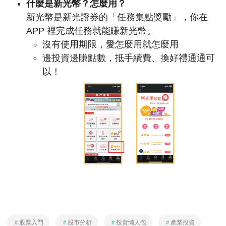
什麼是新光幣？怎麼用？
新光幣是新光證券的「任務集點獎勵」，你在
APP 裡完成任務就能賺新光幣。
沒有使用期限
，愛怎麼用就怎麼用
邊投資邊賺點數，抵手續費、換好禮通通可
以！
＃
股票入門
＃
股市分析
＃
投資懶人包
＃
產業投資