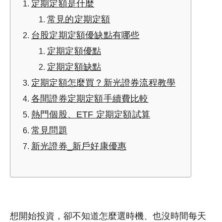
定期定額是什麼
常見的定期定額
台股定期定額優缺點有哪些
定期定額優點
定期定額缺點
定期定額怎麼買？新光證券流程教學
各間證券定期定額手續費比較
熱門個股、ETF 定期定額試算
常見問題
新光證券_新戶好康優惠
想開始投資，卻不知道怎麼選時機、也沒時間每天