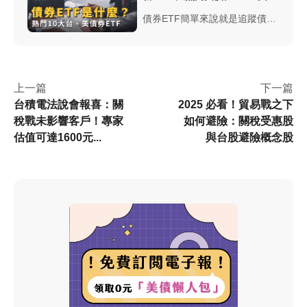
哪裡開戶、股票線上開戶教學5
入門
債券ETF簡單來說就是追蹤債券
分鐘教學
指數表現的ETF，買賣股票方式
相同，債券 ETF 猶如持有一籃
子的債券，本篇將介紹台、美10
大熱門債券ETF！
上一篇
下一篇
台積電法說會報喜：關
2025 必看！貿易戰之下
稅戰未影響客戶！專家
如何避險：關稅受惠股
估值可達1600元...
與台股避險概念股