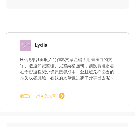
Lydia
Hi~我專以美股入門作為文章基礎！用最淺白的文
字、透過知識整理、完整架構邏輯，讓投資理財者
在學習過程減少資訊搜尋成本，並且避免不必要的
損失或者風險！看我的文章也別忘了分享出去喔～
～～
看更多 Lydia 的文章