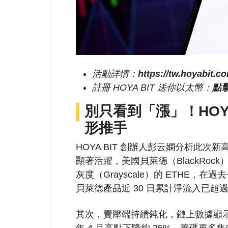
活動詳情：
https://tw.hoyabit.c
註冊 HOYA BIT 送你以太幣：
點
別只看到「漲」！HOY
形推手
HOYA BIT 創辦人彭云嫻分析此次
顯著活躍，美國貝萊德（BlackRock）旗
灰度（Grayscale）的 ETHE，
貝萊德產品近 30 日累計淨流入已超過 1
其次，賣壓端持續鈍化，鏈上數據顯示
年 4 月高點下降約 25%，籌碼更