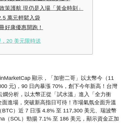
政策護航 現仍是入場「黃金時刻」
2.5 萬元輕鬆入袋
限時註冊好康優惠開跑！
，20 美元限時送
MarketCap 顯示，「加密二哥」以太幣今（11
,000 元)，90 日內暴漲 70%，創下今年新高！台灣
辦人彭云嫻分析，以太幣正從「試水溫」進入「全力衝
全面進場，突破新高指日可待！市場氣氛全面升溫
（BTC）近 7 日漲 4.8% 至 117,300 美元、瑞波幣
lana（SOL）勁揚 7.1% 至 186 美元，顯示資金正加