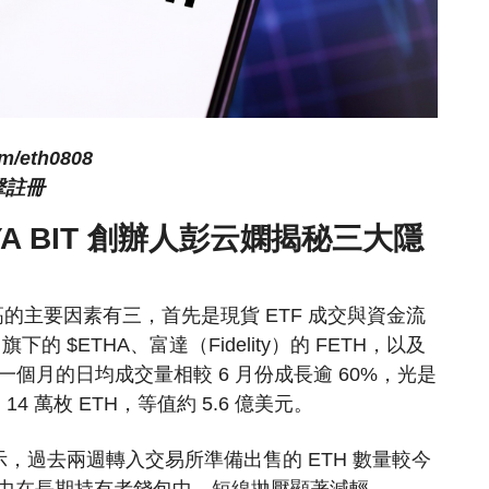
om/eth0808
擊註冊
A BIT 創辦人彭云嫻揭秘三大隱
新高的主要因素有三，首先是現貨 ETF 成交與資金流
下的 $ETHA、富達（Fidelity）的 FETH，以及
在過去一個月的日均成交量相較 6 月份成長逾 60%，光是
4 萬枚 ETH，等值約 5.6 億美元。
，過去兩週轉入交易所準備出售的 ETH 數量較今
多集中在長期持有者錢包中，短線拋壓顯著減輕。