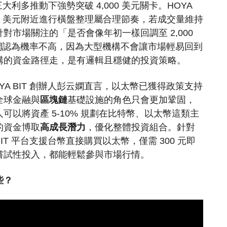
三大利多推動下強勢突破 4,000 美元關卡。HOYA
000 美元附近進行橫盤整理屬合理節奏，若成交量維持
市場關注的「是否會像年初一樣回調至 2,000
彭云嫻認為機率不高，因為大型機構不會讓市場輕易回到
構的資金路徑走，是有邏輯且穩健的投資策略。
A BIT 創辦人彭云嫻直言，以太幣已獲得政策支持
全球金融與
區塊鏈
基礎設施的角色只會更加鞏固，
以將資產 5-10% 規劃在比特幣、以太幣這類主
的資金博取
高成長潛力
，優化整體投資組合。針對
IT 平台支援台幣直接購買以太幣，僅需 300 元即
嘗試性投入，都能輕鬆參與市場行情。
些？