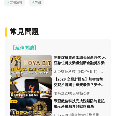
＃
交易策略
＃
幣圈
常見問題
【延伸閱讀】
開創虛擬資產永續金融新時代 禾
亞數位科技榮獲創新金融獎殊榮
禾亞數位科技（HOYA BIT）榮
獲第五屆工商時報「數位金融
【2026 交易所排名】加密貨幣
獎」創新金融獎殊榮，憑藉區塊
交易所哪間手續費最低？安全性
鏈結合永續金融的創新應用，成
與台幣出入金總整理
限時送20美元密技公開
為唯一獲獎虛擬資產業者，引領
台灣加密產業邁向ESG永續新時
禾亞數位科技完成洗錢防制登記
代。
揭示產業願景與戰略布局
HOYA BIT獲金管會核發首批虛