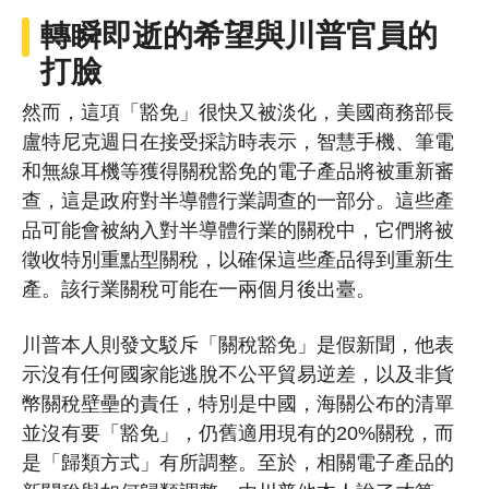
轉瞬即逝的希望與川普官員的
打臉
然而，這項「豁免」很快又被淡化，美國商務部長
盧特尼克週日在接受採訪時表示，智慧手機、筆電
和無線耳機等獲得關稅豁免的電子產品將被重新審
查，這是政府對半導體行業調查的一部分。這些產
品可能會被納入對半導體行業的關稅中，它們將被
徵收特別重點型關稅，以確保這些產品得到重新生
產。該行業關稅可能在一兩個月後出臺。
川普本人則發文駁斥「關稅豁免」是假新聞，他表
示沒有任何國家能逃脫不公平貿易逆差，以及非貨
幣關稅壁壘的責任，特別是中國，海關公布的清單
並沒有要「豁免」，仍舊適用現有的20%關稅，而
是「歸類方式」有所調整。至於，相關電子產品的