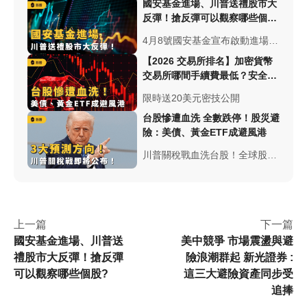
國安基金進場、川普送禮股市大
反彈！搶反彈可以觀察哪些個
股?
4月8號國安基金宣布啟動進場、
4月10號凌晨川普宣布關稅暫緩
【2026 交易所排名】加密貨幣
90日！突如其來的操作讓台股10
交易所哪間手續費最低？安全性
日反彈，全面漲停震撼全台，面
與台幣出入金總整理
限時送20美元密技公開
對大跌後的大漲，我們可以怎麼
選股呢？
台股慘遭血洗 全數跌停！股災避
險：美債、黃金ETF成避風港
川普關稅戰血洗台股！全球股民
見證台、美股45秒內跳水千點，
道瓊、標普、納指、費半、羅素
皆大幅下跌，納指與羅素進入技
術性熊市，費半自高點大跌逾
上一篇
下一篇
40%。
國安基金進場、川普送
美中競爭 市場震盪與避
禮股市大反彈！搶反彈
險浪潮群起 新光證券 :
可以觀察哪些個股?
這三大避險資產同步受
追捧