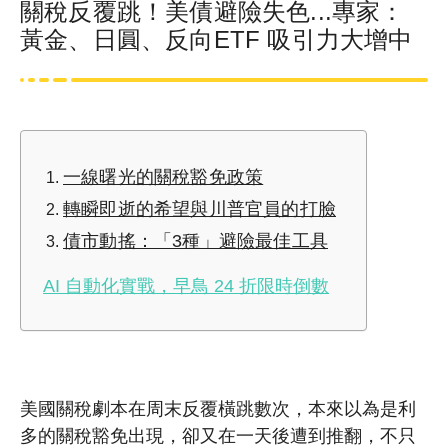
關稅反覆跳！美債避險失色...專家：
黃金、日圓、反向ETF 吸引力大增中
一線曙光的關稅豁免政策
轉瞬即逝的希望與川普官員的打臉
債市動搖：「3種」避險最佳工具
AI 自動化實戰，早鳥 24 折限時倒數
美國關稅劇本在周末反覆橫跳數次，本來以為是利
多的關稅豁免出現，卻又在一天後遭到推翻，不只