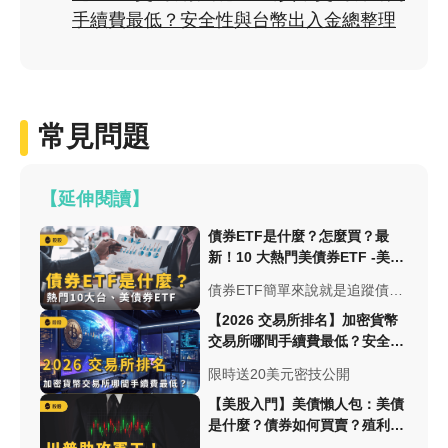
手續費最低？安全性與台幣出入金總整理
常見問題
【延伸閱讀】
債券ETF是什麼？怎麼買？最
新！10 大熱門美債券ETF -美股
入門
債券ETF簡單來說就是追蹤債券
指數表現的ETF，買賣股票方式
【2026 交易所排名】加密貨幣
相同，債券 ETF 猶如持有一籃
交易所哪間手續費最低？安全性
子的債券，本篇將介紹台、美10
與台幣出入金總整理
限時送20美元密技公開
大熱門債券ETF！
【美股入門】美債懶人包：美債
是什麼？債券如何買賣？殖利率
怎麼看？美債ETF介紹