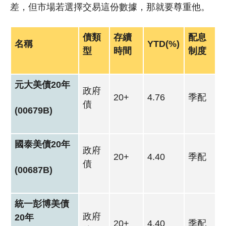
差，但市場若選擇交易這份數據，那就要尊重他。
債類
存續
配息
名稱
YTD(%)
型
時間
制度
元大美債20年
政府
20+
4.76
季配
債
(00679B)
國泰美債20年
政府
20+
4.40
季配
債
(00687B)
統一彭博美債
政府
20年
20+
4.40
季配