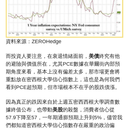
資料來源：
ZEROHedge
而投資人要注意，在衰退情緒面前，
美債
終究有他
的避險與價值所在，尤其PCE數據在華爾街內部預
期角度來看，基本上沒有偏差太多，那市場更會將
重點放在密西根大學信心指數上，這也是為何我們
看到PCE超預期，但市場根本不在乎的股跌債漲。
因為真正的跌因來自於上週五密西西根大學調查數
據終值公布，也帶動
美股
的殺盤，消費者信心從
57.9下降至57，一年期通膨預期上升到5%，儘管我
們都知道密西根大學信心指數存在嚴重的政治偏