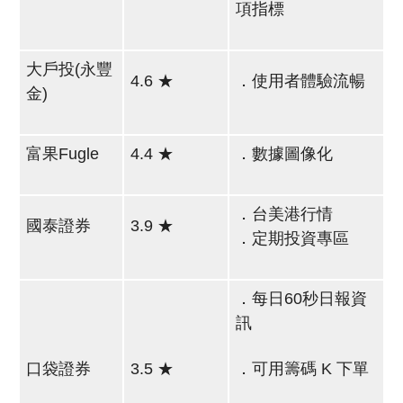
項指標
大戶投(永豐
4.6 ★
．使用者體驗流暢
金)
富果Fugle
4.4 ★
．數據圖像化
．台美港行情
國泰證券
3.9 ★
．定期投資專區
．每日60秒日報資
訊
口袋證券
3.5 ★
．可用籌碼 K 下單