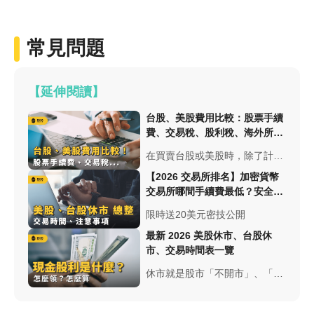
常見問題
【延伸閱讀】
台股、美股費用比較：股票手續
費、交易稅、股利稅、海外所得
稅...-股票入門
在買賣台股或美股時，除了計算
股票價差之外，千萬別忽略交易
【2026 交易所排名】加密貨幣
費用，包含股票手續費、證券交
交易所哪間手續費最低？安全性
易稅、股利稅、海外所得稅、電
與台幣出入金總整理
限時送20美元密技公開
匯手續費、定期定額手續費⋯等
最新 2026 美股休市、台股休
市、交易時間表一覽
休市就是股市「不開市」、「不
開盤」。美股、台股2025年股市
休市總整理，不只台股有休市，