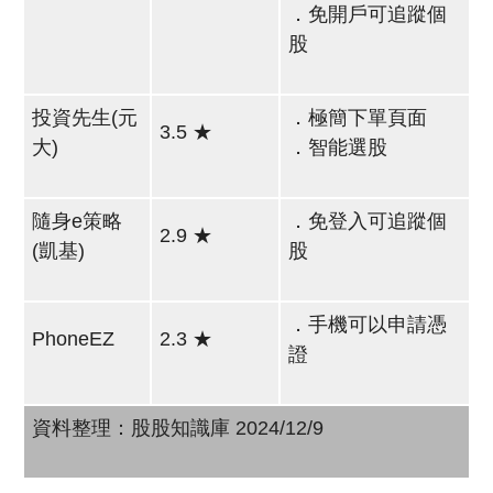
．免開戶可追蹤個
股
投資先生(元
．極簡下單頁面
3.5 ★
大)
．智能選股
隨身e策略
．免登入可追蹤個
2.9 ★
(凱基)
股
．手機可以申請憑
PhoneEZ
2.3 ★
證
資料整理：股股知識庫 2024/12/9