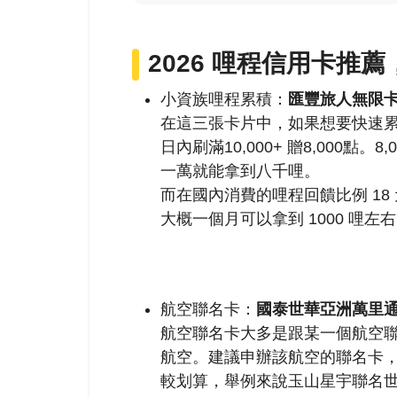
2026 哩程信用卡
推薦
小資族哩程累積：
匯豐旅人無限
在這三張卡片中，如果想要快速
日內刷滿10,000+ 贈8,000點
。8,
一萬就能拿到八千哩。
而在國內消費的哩程回饋比例 18 元
大概一個月可以拿到 1000 哩
航空聯名卡：
國泰世華亞洲萬里
航空聯名卡大多是跟某一個航空
航空。建議申辦該航空的聯名卡
較划算，舉例來說
玉山星宇聯名