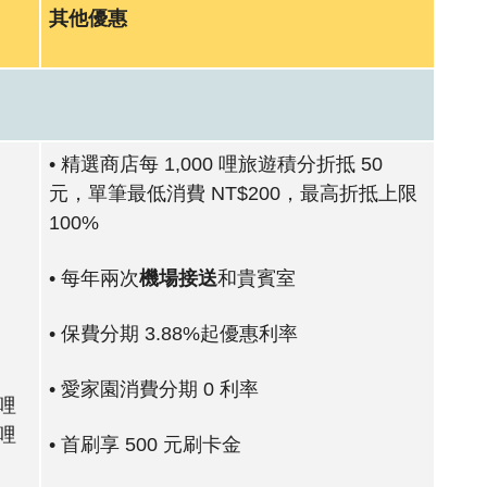
其他優惠
• 精選商店每 1,000 哩旅遊積分折抵 50
元，單筆最低消費 NT$200，最高折抵上限
100%
• 每年兩次
機場接送
和貴賓室
• 保費分期 3.88%起優惠利率
• 愛家園消費分期 0 利率
/哩
/哩
• 首刷享 500 元刷卡金