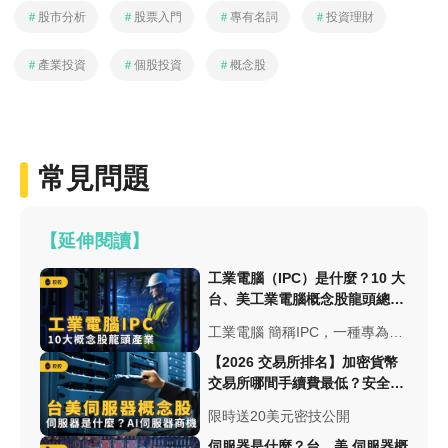
＃
股市分析
＃
股票入門
＃
專有名詞
＃
投資理財
＃
產業投資
＃
個股投資
＃
概念股
常見問題
【延伸閱讀】
工業電腦（IPC）是什麼？10 大
台、美工業電腦概念股龍頭總整
理 - 股市分析
工業電腦 簡稱IPC，一種專為工
業環境設計和製造的電腦系統，
【2026 交易所排名】加密貨幣
工業電腦應用範圍廣泛，本文將
交易所哪間手續費最低？安全性
揭曉工業電腦是什麼？10大IPC
與台幣出入金總整理
限時送20美元密技公開
概念股龍頭產業
伺服器是什麼？台、美 伺服器概