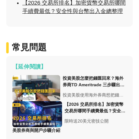
【2026 交易所排名】加密貨幣交易所哪間
手續費最低？安全性與台幣出入金總整理
常見問題
【延伸閱讀】
投資美股怎麼把錢匯回來？海外
券商TD Ameritrade 三步驟出金
教學！
投資美股使用海外券商想把錢匯
回台灣，卻不知道怎麼匯？使用
【2026 交易所排名】加密貨幣
TD Ameritrade 出金超簡單，三
交易所哪間手續費最低？安全性
步驟告訴你如何填寫 TD
與台幣出入金總整理
Ameritrade 券商出金的申請表
限時送20美元密技公開
格！
美股券商與開戶步驟介紹