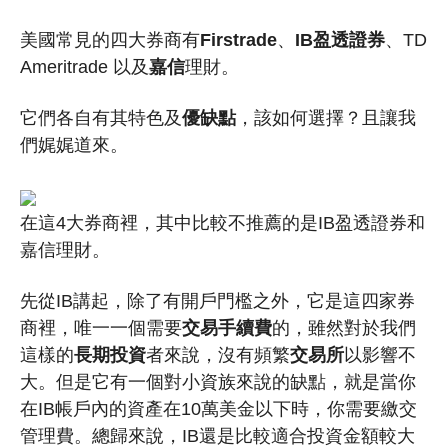
美國常見的四大券商有
Firstrade
、
IB
盈透證券
、TD
Ameritrade 以及
嘉信
理財。
它們各自有其特色及
優缺點
，該如何選擇？且讓我
們娓娓道來。
在這4大券商裡，其中比較不推薦的是IB盈透證券和
嘉信理財。
先從IB講起，除了有開戶門檻之外，它是這四家券
商裡，唯一一個需要
交易手續費
的，雖然對於我們
這樣的
長期投資
者來說，沒有頻繁
交易所
以影響不
大。但是它有一個對小資族來說的缺點，就是當你
在IB帳戶內的資產在10萬美金以下時，你需要繳交
管理費。總歸來說，IB還是比較適合投資金額較大