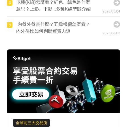
K棒(K線)怎麼看？紅色、綠色是什麼
4
意思？上影、下影...多種K線型態介紹
2026/08/04
內盤外盤是什麼？五檔報價怎麼看？
5
內外盤比如何判斷買賣力道
2026/08/03
全球前三大交易所