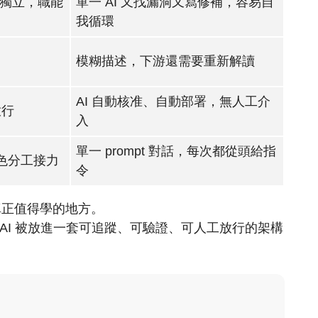
m 各自獨立，職能
單一 AI 又找漏洞又寫修補，容易自
我循環
模糊描述，下游還需要重新解讀
AI 自動核准、自動部署，無人工介
放行
入
單一 prompt 對話，每次都從頭給指
角色分工接力
令
例真正值得學的地方。
 個 AI 被放進一套可追蹤、可驗證、可人工放行的架構