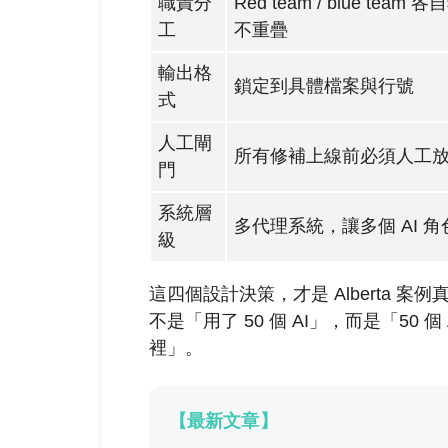
職責分
Red team / blue tea
工
不重疊
輸出格
鎖定到具體檔案與行號
式
人工閘
所有修補上線前必須人工
門
系統層
多代理系統，讓多個 AI 
級
這四個設計決策，才是 Alberta 案
不是「用了 50 個 AI」，而是「50
裡」。
【最新文章】