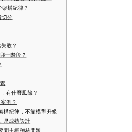
哪些架構紀律？
職責切分
接點失敗？
屬於哪一階段？
？
因素
安審查，有什麼風險？
a 案例？
架構紀律，不靠模型升級
，是成熟設計
要問主權稽核問題