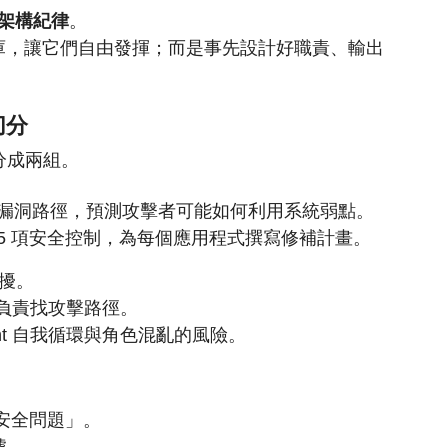
架構紀律
。
進程式碼庫，讓它們自由發揮；而是事先設計好職責、輸出
責切分
t 分成兩組。
責探測漏洞路徑，預測攻擊者可能如何利用系統弱點。
照 95 項安全控制，為每個應用程式撰寫修補計畫。
干擾。
m 不負責找攻擊路徑。
ent 自我循環與角色混亂的風險。
有安全問題」。
號。