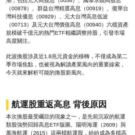
潮，包括元大高股息（0056）、國泰永續高股息
（00878）、群益台灣精選高息（00919）、復華台
灣科技優息（00929）、元大台灣高息低波
（00713）及元大台灣價值高息（00940）六檔資產
規模破千億元的熱門ETF相繼調整持股，引發市場
高度關注。
此波換股涉及近1.8兆元資金的移轉，不僅成為第二
季市場焦點，也被視為解讀產業風向的重要線索，
今天就來解析可能的換股新風向。
航運股重返高息 背後原因
本次換股最受矚目的現象之一，是先前沉寂的航運
類股強勢回歸高息ETF版圖。陽明海運（2609）與
萬海航運（2615）這兩檔航運股，紛紛成為多檔高