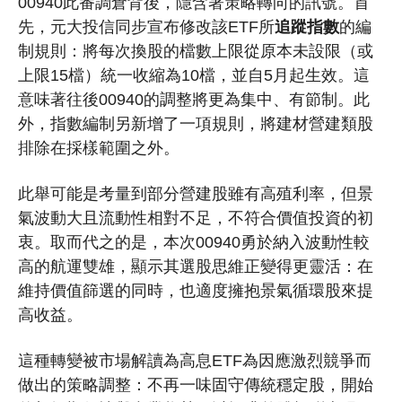
00940此番調倉背後，隱含著策略轉向的訊號。首
先，元大投信同步宣布修改該ETF所
追蹤指數
的編
制規則：將每次換股的檔數上限從原本未設限（或
上限15檔）統一收縮為10檔，並自5月起生效。這
意味著往後00940的調整將更為集中、有節制。此
外，指數編制另新增了一項規則，
將建材營建類股
排除在採樣範圍之外
。
此舉可能是考量到部分營建股雖有高殖利率，但景
氣波動大且流動性相對不足，不符合價值投資的初
衷。取而代之的是，本次00940勇於納入波動性較
高的航運雙雄，顯示其選股思維正變得更靈活
：在
維持價值篩選的同時，也適度擁抱景氣循環股來提
高收益。
這種轉變被市場解讀為高息ETF為因應激烈競爭而
做出的策略調整：不再一味固守傳統穩定股，開始