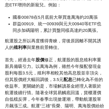
息ETF增持的新寵兒。例如：
國泰00878在5月底前大舉買進萬海約20萬張
群益00919、統一00939與元大00940等ETF也
同步加碼陽明，累計買盤同樣高達約20萬張。
航運股之所以再度獲得青睞，背後原因離不開其誘
人的
殖利率
與業務前景轉佳。
首先，經過去年
股價
修正，航運股的股息殖利率重
新具備吸引力。以萬海為例，雖然今年擬配發現金
股利每股3.5元，殖利率相較其他高息股並非頂尖，
但其股價經大幅回調後，3.5元
配息
已轉化為不俗的
收益率。更關鍵的是，市場解讀基金經理人著眼於
航運後續行情。隨著全球貿易觸底回溫，貨櫃運價
自低檔反彈，今年春季出現搶運潮，帶動航運股單
月飆漲三成。
航運“三雄”長榮、陽明、萬海
股價紛紛