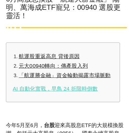
明、萬海成ETF寵兒：00940 選股更
靈活！
航運股重返高息 背後原因
元大00940轉向：傳產股入列
「航運勝金融」資金輪動揭露市場脈動
AI 自動化實戰，早鳥 24 折限時倒數
今年5月至6月，
台股
迎來高股息ETF的大規模換股