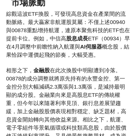
市場脈動
綜觀這波ETF換股，可發現高息資金在產業間的流
動脈絡。最大贏家非航運股莫屬：不僅上述00940
與00878重點增持航運，連原本聚焦科技的ETF也在
提前卡位。例如，中信高
股息成長
ETF（00934）早
在4月調整中前瞻性納入航運與
AI伺服器
概念股，結
果恰踩中運價起飛的節奏，大幅受惠。
相形之下，
金融股
在此次換股中明顯遭到冷落
。
00878的成分調整就將原先持有的永豐金控、第一
金控分別大幅減碼2.3萬張與1.3萬張，是減持最明
顯的成分股。金融業向來是高股息ETF的傳統權
重，但今年以來隨著利率見頂、銀行息差展望趨
緩，加上
金融股股價表現相對穩定、缺乏題材，高
息資金開始轉向其他收益來源
。相比之下，航運、
電子零組件等景氣循環或科技類高息股，由於股價