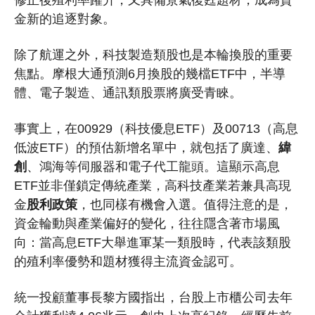
修正後殖利率躍升，又具備景氣復甦題材，成為資
金新的追逐對象。
除了航運之外，科技製造類股也是本輪換股的重要
焦點。摩根大通預測6月換股的幾檔ETF中，半導
體、電子製造、通訊類股票將廣受青睞。
事實上，在00929（科技優息ETF）及00713（高息
低波ETF）的預估新增名單中，就包括了廣達、
緯
創
、鴻海等伺服器和電子代工龍頭。這顯示高息
ETF並非僅鎖定傳統產業，高科技產業若兼具高現
金
股利政策
，也同樣有機會入選。值得注意的是，
資金輪動與產業偏好的變化，往往隱含著市場風
向：當高息ETF大舉進軍某一類股時，代表該類股
的殖利率優勢和題材獲得主流資金認可。
統一投顧董事長黎方國指出，台股上市櫃公司去年