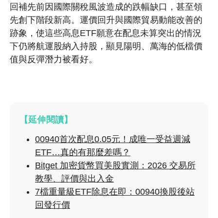
回補先前因國際關稅風波造成的跌幅缺口，甚至領
先創下階段新高。運價回升與國際貿易動能改善的
跡象，使這些高息ETF願意在配息未算突出的情況
下仍將航運股納入持股，顯見陽明、萬海的低檔價
值與反彈潛力被看好。
【延伸閱讀】
00940首次配息0.05元！成唯一受益週減
ETF…真的有那麼差嗎？
Bitget 加密貨幣買美股實測：2026 交易所
教學、評價與出入金
7檔重量級ETF除息在即：00940換股後站
回發行價