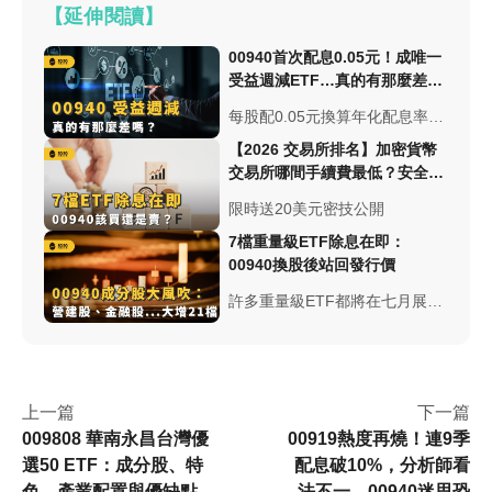
【延伸閱讀】
00940首次配息0.05元！成唯一
受益週減ETF…真的有那麼差
嗎？
每股配0.05元換算年化配息率約
6％，似乎傷了廣大股民的心，
【2026 交易所排名】加密貨幣
00929 近兩次配息金額都是0.2
交易所哪間手續費最低？安全性
元，金額是00940的4倍。00940
與台幣出入金總整理
限時送20美元密技公開
真的如市場所說的爛嗎?
7檔重量級ETF除息在即：
00940換股後站回發行價
許多重量級ETF都將在七月展開
首次除息，受市場關注熱度高的
元大台灣價值高息（00940）再
次站回十元大關，究竟該加碼還
是下車？
上一篇
下一篇
009808 華南永昌台灣優
00919熱度再燒！連9季
選50 ETF：成分股、特
配息破10%，分析師看
色、產業配置與優缺點
法不一，00940迷思恐