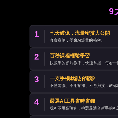
9
1
七天破億，流量密技大公開
真實案例，學會AI爆量的秘密。
2
百秒課程輕鬆學習
快狠準的影片教學，快速掌握，每看一
3
一支手機就能拍電影
不懂電腦、不用拍攝、不會剪接，教你
4
嚴選AI工具省時省錢
玩AI不用高預算，挑選最適合新手的A