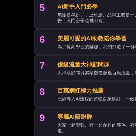
5
AI新手入門必學
無論是AI新手，上班族、品牌主或是一
告，入門必學這裡都有。
6
美麗可愛的AI助教陪你學習
為了提高學習的樂趣，我們打造了一群
7
億級流量大神顧問群
大神級顧問群累積觀看超過百億流量，
8
百萬網紅極力推薦
已經導入AI流程的超強百萬網紅，一
9
專屬AI陪跑群
大家一起變強、有一起創作的夥伴、有
走。