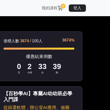
0
我的課程
登入
3674%
達標人數
3674
/
100
人
優惠結束倒數
0
2
33
36
天
小時
分
秒
【百秒學AI】專屬AI幼幼班必學
入門課
從篩選軟體，辦公室AI應用、做圖