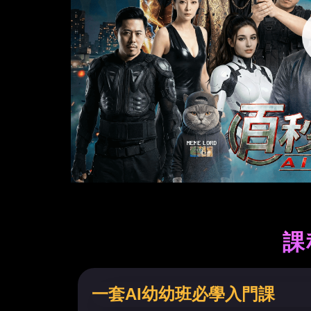
課
一套AI幼幼班必學入門課