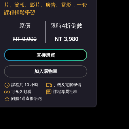
片、簡報、影片、廣告、電影，一套
課程輕鬆學習
原價
限時4折倒數
NT 9,900
NT 3,980
直接購買
加入購物車
課程共 10 小時
手機及電腦學習
可永久觀看
課程專屬社群
附贈4週直播陪跑