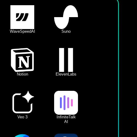
WaveSpeedAI
Suno
Notion
ElevenLabs
Veo 3
InfiniteTalk
AI