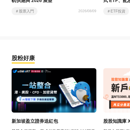
軌供應與 2026 展望
式 ETF、
＃股票入門
＃ETF投資
2026/08/09
股粉好康
新加坡盈立證券送紅包
股股知識庫 X