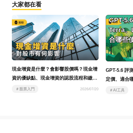
大家都在看
GPT-5
Terra
合哪些
現金增資是什麼？會影響股價嗎？現金增
GPT-5.6 評
資的優缺點、現金增資的認股流程和繳款
定價、適合
方式
＃股票入門
2026/07/20
＃AI工具