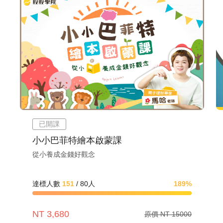
已開課
小小巴菲特繪本啟蒙課
從小養成金錢好觀念
達標人數
151
/
80
人
189%
NT 3,680
原價 NT 15000