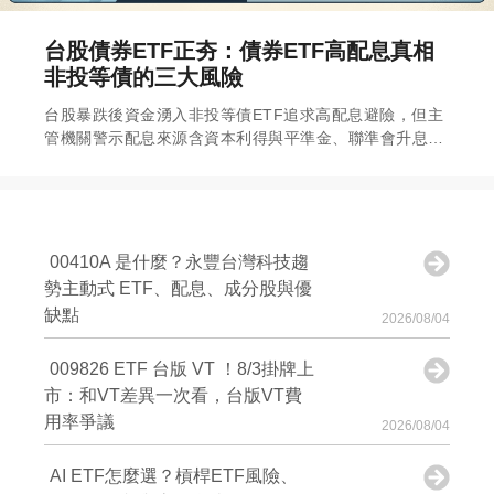
台股債券ETF正夯：債券ETF高配息真相
非投等債的三大風險
台股暴跌後資金湧入非投等債ETF追求高配息避險，但主
管機關警示配息來源含資本利得與平準金、聯準會升息風
險未消，「避風港」背後的信用與利率風險不容忽視。
00410A 是什麼？永豐台灣科技趨
勢主動式 ETF、配息、成分股與優
缺點
2026/08/04
009826 ETF 台版 VT ！8/3掛牌上
市：和VT差異一次看，台版VT費
用率爭議
2026/08/04
AI ETF怎麼選？槓桿ETF風險、