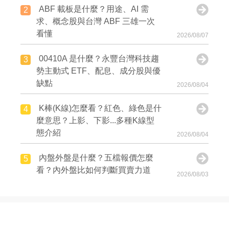
ABF 載板是什麼？用途、AI 需
2
求、概念股與台灣 ABF 三雄一次
看懂
2026/08/07
00410A 是什麼？永豐台灣科技趨
3
勢主動式 ETF、配息、成分股與優
缺點
2026/08/04
K棒(K線)怎麼看？紅色、綠色是什
4
麼意思？上影、下影...多種K線型
態介紹
2026/08/04
內盤外盤是什麼？五檔報價怎麼
5
看？內外盤比如何判斷買賣力道
2026/08/03
8/10新制上路！處置股、注意股是
6
什麼？交易限制、出關後可買賣
嗎？
2026/08/03