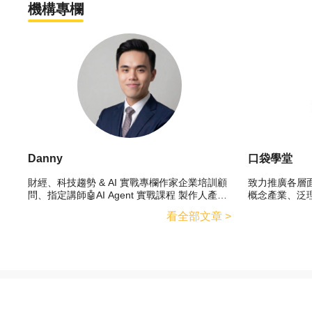
機構專欄
現金增資是什麼？會影響股價嗎？
12
現金增資的優缺點、現金增資的認
股流程和繳款方式
2026/07/20
AI 可能默默把密碼外傳了！自動
13
化「3」條線守住用戶資料隱私
2026/07/19
ChatGPT Work 怎麼看？從 AI
14
Danny
口袋學堂
agent 到工作流程平台
2026/07/18
財經、科技趨勢 & AI 實戰專欄作家企業培訓顧
致力推廣各層
問、指定講師🤖AI Agent 實戰課程 製作人產品
概念產業、泛
聯電（2303）公司介紹！ 配息、
15
經理｜連續創業家｜企業經理人@gugufund 股
想投資、想理
股價、概念股與長期投資一次看懂
看全部文章 >
股共同創辦人FB | IG | Threads
動力。
2026/07/18