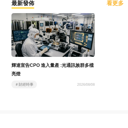
最新發佈
看更多
電子紙概念股有哪些？電子紙是什
7
麼、應用、供應鏈與台股受惠股一
次看懂
2026/08/01
蘋果供應鏈概念股有哪些？客製
8
ASIC、AI 與台股供應鏈一次看
2026/08/01
平倉是什麼？平倉就是賣出嗎？建
9
輝達宣告CPO 進入量產 :光通訊族群多檔
倉、持倉、強制平倉又是什麼意
思？-股票入門
亮燈
2026/08/01
＃財經時事
2026/08/08
AI 瀏覽器助理安全嗎？AI agent
10
竟會偽造授權！越權漏洞與授權風
險
2026/07/23
GitHub Copilot ROI 怎麼算？用量
11
指標缺了什麼
2026/07/21