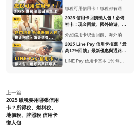
信用卡懶人包
繳稅可用信用卡！繳稅都有適合
的信用卡繳費，所得稅國泰
2025 信用卡回饋懶人包！必備
CUBE享有最多24分期、地價稅
神卡：現金回饋、國外旅遊、網
華南銀行免手續費、新光OU點
購...-小資理財！
介紹信用卡現金回饋、海外消
點卡燃料稅及牌照稅最高回饋
費、日韓旅遊、網購、行動支
3000元
2025 Line Pay 信用卡推薦「最
付、繳保費的優惠，包含：滙豐
高17%回饋」最新優惠與通路-
卡、國泰Cube卡、台新FlyGo、
小資理財
LINE Pay 信用卡基本 1% 無上
富邦J卡等熱門信用卡
限+加碼2%，指定商店最高享
LINE Points 17%點數...LINE
Pay怎麼申請？為何這些超商不
能使用
上一篇
2025 繳稅要用哪張信用
卡？所得稅、燃料稅、
地價稅、牌照稅 信用卡
懶人包