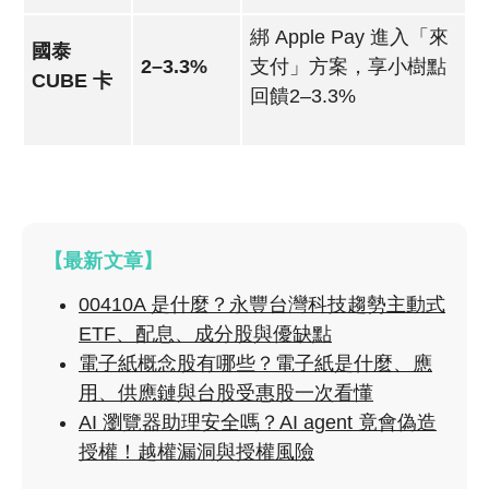
綁 Apple Pay 進入「來
國泰
2–3.3%
支付」方案，享小樹點
CUBE 卡
回饋2–3.3%
【最新文章】
00410A 是什麼？永豐台灣科技趨勢主動式
ETF、配息、成分股與優缺點
電子紙概念股有哪些？電子紙是什麼、應
用、供應鏈與台股受惠股一次看懂
AI 瀏覽器助理安全嗎？AI agent 竟會偽造
授權！越權漏洞與授權風險