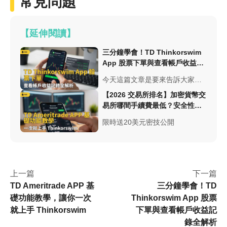
常見問題
【延伸閱讀】
三分鐘學會！TD Thinkorswim
App 股票下單與查看帳戶收益記
錄全解析
今天這篇文章是要來告訴大家，
如何在 TOS App 裡進行「股票下
【2026 交易所排名】加密貨幣交
單」以及「查看帳戶收益紀
易所哪間手續費最低？安全性與
錄」。全程會使用TOS的模擬
台幣出入金總整理
倉，從股票下單、查看帳戶收益
限時送20美元密技公開
再到帳戶交易紀錄查詢，做詳細
步驟的示範，
上一篇
下一篇
TD Ameritrade APP 基
三分鐘學會！TD
礎功能教學，讓你一次
Thinkorswim App 股票
就上手 Thinkorswim
下單與查看帳戶收益記
錄全解析