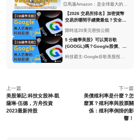
力竟是廣告業務！
亞馬遜Amazon：是全球最大的零
售商，2020疫情的發展，它在廣
【2026 交易所排名】加密貨幣
告的增長速度是大於電子商務！
交易所哪間手續費最低？安全性
本篇文章將帶大家看Amazon公司
與台幣出入金總整理
介紹與Amazon美股走勢！
限時送20美元密技公開
5 分鐘學美股》可以買谷歌
(GOOGL)嗎？Google股價、配
息、財報一次看
科技霸主-Google谷歌美股投資
可以嗎？Google擁有多元服務:
雲端科技、搜尋引擎等等，成為
無人匹敵的科技股！一起來看看
谷歌公司的介紹與谷歌的10檔
上一篇
下一篇
ETF!
美股筆記:科技女股神-凱
美債殖利率是什麼？怎
薩琳·伍德，方舟投資
麼算？殖利率與股票關
2023最新持股
係：殖利率倒掛的影
響！