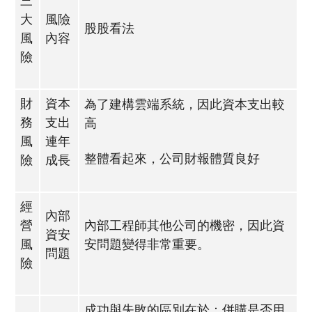
三
大
風險
股股看法
風
內容
險
財
資本
為了建構雲端系統，因此資本支出較
務
支出
高
風
連年
整體看起來，公司財報體質良好
險
成長
經
內部
營
內部工程師其他公司的機密，因此資
資安
風
安問題變得非常重要。
問題
險
成功與失敗的區別在於：併購是否用