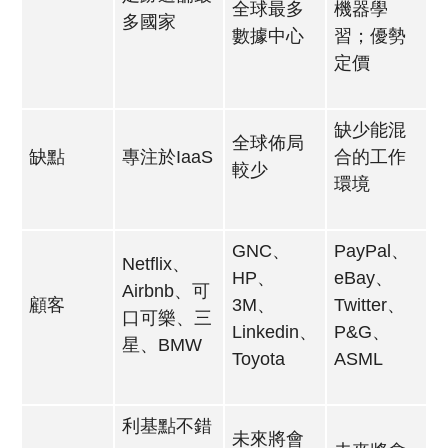
全球最多
機器學
多國家
數據中心
習；優勢
定價
缺少能混
全球佈局
缺點
專注於IaaS
合的工作
較少
環境
GNC、
PayPal、
Netflix、
HP、
eBay、
Airbnb、可
顧客
3M、
Twitter、
口可樂、三
Linkedin、
P&G、
星、BMW
Toyota
ASML
利基點不錯
未來將會