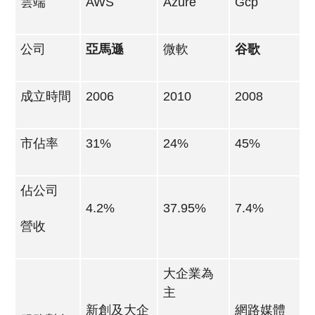
雲端
AWS
Azure
Gcp
公司
亞馬遜
微軟
谷歌
成立時間
2006
2010
2008
市佔率
31%
24%
45%
佔公司
4.2%
37.95%
7.4%
營收
大企業為
主
新創及大企
網路媒體