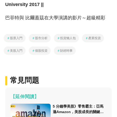
University 2017 ||
巴菲特與 比爾蓋茲在大學演講的影片～超級精彩
＃
股票入門
＃
股市分析
＃
投資懶人包
＃
產業投資
＃
美股入門
＃
個股投資
＃
財經時事
常見問題
【延伸閱讀】
5 分鐘學美股》零售霸主：亞馬
遜Amazon，美股成長的關鍵動