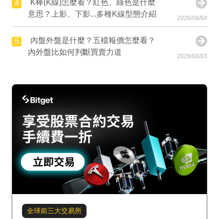
K棒(K線)怎麼看？紅色、綠色是什麼
4
意思？上影、下影...多種K線型態介紹
2026/08/04
內盤外盤是什麼？五檔報價怎麼看？
5
內外盤比如何判斷買賣力道
2026/08/03
全球前三大交易所