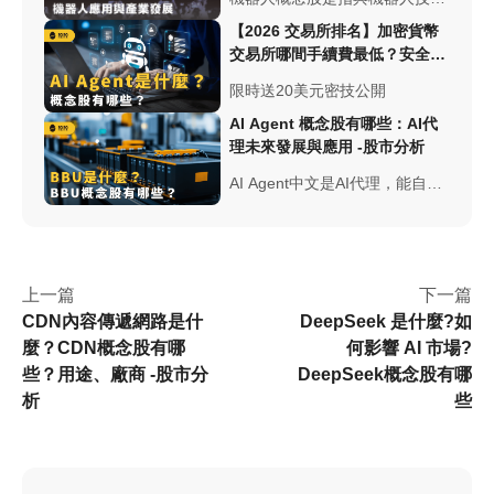
術、自動化、AI相關領域的公
【2026 交易所排名】加密貨幣
司，輝達黃仁勳再次為機器人產
交易所哪間手續費最低？安全性
業造夢。台股包含：鴻海、研
與台幣出入金總整理
限時送20美元密技公開
華、所羅門...美股包含：輝達、
特斯拉...
AI Agent 概念股有哪些：AI代
理未來發展與應用 -股市分析
AI Agent中文是AI代理，能自主
執行任務的人工智慧，有感知能
力透過記憶完成任務，大量應用
企業中如會計財務、醫療、採
購...概念股有輝達、超微、台積
上一篇
下一篇
電...
CDN內容傳遞網路是什
DeepSeek 是什麼?如
麼？CDN概念股有哪
何影響 AI 市場?
些？用途、廠商 -股市分
DeepSeek概念股有哪
析
些