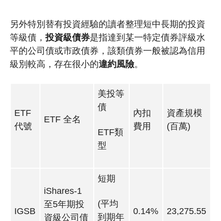
另外特別替有投資經驗的讀者整理短中長期的投資
等級債，
投資級債券
是指達到某一特定債券評級水
平的公司債或市政債券，該類債券一般被認為信用
級別較高，存在很小的
違約風險
。
美投等
債
ETF
內扣
資產規模
ETF 全名
代號
費用
(百萬)
ETF類
型
短期
iShares-1
(平均
至5年期投
IGSB
0.14%
23,275.55
到期年
資級公司債