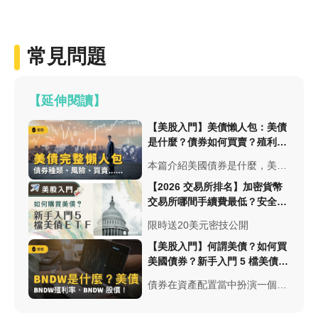
常見問題
【延伸閱讀】
【美股入門】美債懶人包：美債
是什麼？債券如何買賣？殖利率
怎麼看？美債ETF介紹
本篇介紹美國債券是什麼，美國
債券種類多元，該如何買賣？每
【2026 交易所排名】加密貨幣
種債券有哪些相關債券ETF？投
交易所哪間手續費最低？安全性
資債券有哪些風險？以及債券相
與台幣出入金總整理
限時送20美元密技公開
關專業名詞...本篇將完整介紹給
讀者！
【美股入門】何謂美債？如何買
美國債券？新手入門 5 檔美債
ETF
債券在資產配置當中扮演一個非
常重要的平衡角色，在最簡單的
資產配置中，從股票和債券的比