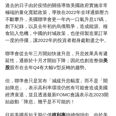
過去的日子由於疫情的關係導致美國政府實施非常
極端的量化寬鬆政策，導致在2022年全球通膨壓力
不斷攀升，美國聯準會更一年內一口氣升息17碼，
創下紀錄，以及去年初的烏俄戰爭，造成能源、糧
食陷入危機，中國的封城政策，也使得製造業訂單
一度的停擺，讓2022年的投資者都身處動盪之中。
聯準會從去年三月開始快速升息，升息效果具有遞
延性，通膨於十月才開始下降；因此也創造整個
美
股
股市在去年Q4有大幅V型反轉的趨勢。
但，聯準會只是宣布「減緩升息幅度」而不是「開
始降息」，表示高利率環境仍然有可能會造成美國
經濟衰退，並且透過最新FOMC會議表示在2023開
始啟動「降息」幾乎是不可能的！
目前美國長短天期公債
殖利率
持續倒掛中，由於美