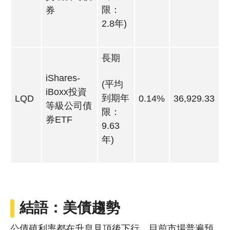
限：
券
2.8年)
長期
iShares-
(平均
iBoxx投資
到期年
LQD
0.14%
36,929.33
等級公司債
限：
券ETF
9.63
年)
結語：美債趨勢
公債殖利率都在升息見頂後下行，目前市場普遍預