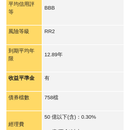
平均信用評
BBB
等
風險等級
RR2
到期平均年
12.89年
限
收益平準金
有
債券檔數
758檔
50 億以下(含)：0.30%
經理費