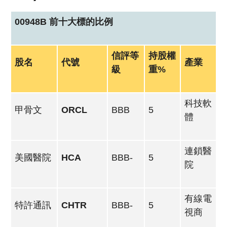
00948B 前十大標的比例
信評等
持股權
股名
代號
產業
級
重%
科技軟
甲骨文
ORCL
BBB
5
體
連鎖醫
美國醫院
HCA
BBB-
5
院
有線電
特許通訊
CHTR
BBB-
5
視商