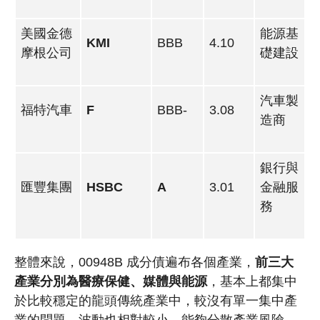
美國金德
能源基
KMI
BBB
4.10
摩根公司
礎建設
汽車製
福特汽車
F
BBB-
3.08
造商
銀行與
匯豐集團
HSBC
A
3.01
金融服
務
整體來說，00948B 成分債遍布各個產業，
前三大
產業分別為
醫療保健
、媒體與
能源
，基本上都集中
於比較穩定的龍頭傳統產業中，較沒有單一集中產