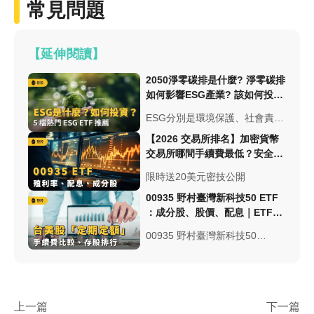
常見問題
【延伸閱讀】
2050淨零碳排是什麼? 淨零碳排
如何影響ESG產業? 該如何投資
ESG?
ESG分別是環境保護、社會責任
以及公司治理的縮寫。隨著氣候
【2026 交易所排名】加密貨幣
變遷，ESG成為企業看重的議
交易所哪間手續費最低？安全性
題，投資人藉由 ESG 來判斷一
與台幣出入金總整理
限時送20美元密技公開
間公司的好壞！本篇將帶大家認
識ESG是什麼，以及ESG ETF
00935 野村臺灣新科技50 ETF
有哪些！
：成分股、股價、配息｜ETF實
戰
00935 野村臺灣新科技50
ETF：採半年配息制、費用率約
為 0.435%、平均殖利率4%以
上，00935也被稱為科技版
0050，其更加聚焦於科技類股
上一篇
下一篇
上！